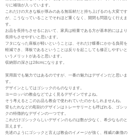
りに補強が入っています。
これだけの大きな板が厚みのある無垢材だと持ち上げるのも大変です
が、こうなっていることでそれほど重くなく、開閉も問題なく行えま
す。
お品を長持ちさせるにおいて、家具は軽量である方が基本的にはより
長持ちさせやすいと思います。
フタになった座板が軽いということは、それだけ蝶番にかかる負荷を
軽減でき、薄板であるということは反りを起こしても修正しやすいと
いうメリットがあると思います。
収納部の深さは28cmになります。
実用面でも魅力ではあるのですが、一番の魅力はデザインだと思いま
す。
デザインとしてはゴシックのものなります。
ヨーロッパの教会などでよく見るデザインですよね。
そう考えるとこのお品も教会で使われていたのかもしれませんね。
背もたれなどの彫刻のデザインはトレーサリーとも呼ばれる、ゴシッ
クの特徴的なデザインの一つです。
これだけゴシックらしいデザインのものは数が少なく、希少なものと
言えます。
先述のようにゴシックと言えば教会のイメージが強く、権威の象徴の