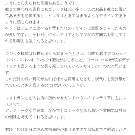
ようにとらえられた側面もあるようです。
教会で使われる家具にもゴシック様式が多く、このお品も教会に置い
てある姿を想像すると、ピッタリとあてはまるようなデザインである
ように感じられます。
ベンチはチェアに比べると背もたれのデザインに意匠をこらしたもの
が多いですが、それだけにインテリアとして空間の雰囲気を変えてく
れる影響力も強くなると思います。
ゴシック様式は12世紀頃から始まったとされ、18世紀後半にゴシック
リバイバル(ネオゴシック)運動がおこるなど、ヨーロッパの伝統的デザ
インとも言えるような長く親しまれているデザインの一つだと思いま
す。
これだけの長い時間があれば様々な変遷をたどり、現代にも受け継が
れているとさえ言えるのではないでしょうか。
レストランなどのお店の演出やセカンドハウスのインテリアにもおス
スメです。
アンティークな雰囲気、なかでもゴシックな落ち着いた雰囲気は独特
の個性を与えてくれると思います。
右ひじ掛け部分に埋め木補修跡がありますのでお写真でご確認くださ