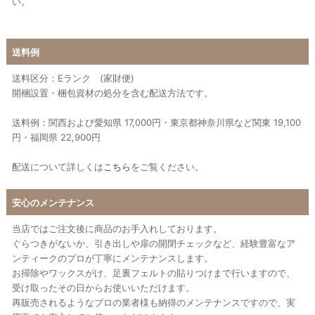
い。
送料例
送料区分：Eランク (家財便)
開梱設置・梱包資材の処分を含む配送方法です。
送料例：関西および愛知県 17,000円・東京都神奈川県など関東 19,100
円・福岡県 22,900円
配送について詳しくは
こちら
をご覧ください。
安心のメンテナンス
当店ではご注文後に商品のお手入れしております。
ぐらつきがないか、引き出しや扉の開閉チェックなど、経験豊富なア
ンティークのプロが丁寧にメンテナンスします。
お掃除やワックスがけ、足裏フェルトの貼りつけまで行いますので、
受け取ったその日からお使いいただけます。
再販売されるようなプロの業者様も納得のメンテナンスですので、実