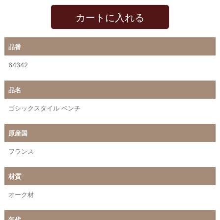
カートに入れる
品番
64342
品名
ゴシックスタイル ベンチ
原産国
フランス
材質
オーク材
年代