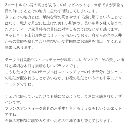
3メートル近い背の高さがあるこのキャビネットは、当然ですが実物を
目の前にするとその迫力に思わず感動してしまいます。
きっとその迫力とは、単純な背の高さやサイズ感に驚くということで
はなく、職人が丹念に仕上げた美しい彫刻や、長い年月を経て刻まれ
たアンティーク家具特有の貫録に対するものではないかと感じます。
キャビネット上部扉内にはミラーが備わっており、窓からの光や天井
からの電飾を映してより煌びやかな雰囲気にお部屋を演出してくれる
効果もあります。
テーブルはX型のストレッチャーが非常にエレガントで、その美しい曲
線と繊細な木目は素晴らしいバランスです。
こうしたスタイルのテーブルはストレッチャーの中央部分にはシェル
の彫刻が配されることが多いなか、お花の彫刻というのも非常にチャ
ーミングですね。
チェアは飾っているだけでも絵になるような、まさに洗練されたデザ
インです。
フランスアンティーク家具のお手本と言えるような美しいシルエット
ですね。
全体の雰囲気に馴染みやすいお色の生地で張り替えております。