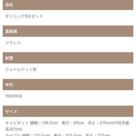
品名
ダイニング8点セット
原産国
フランス
材質
ウォールナット材
年代
1900年頃
サイズ
キャビネット 横幅：148.5cm 奥行：65cm 高さ：275cm(中段天板
高107cm)
テーブル 横幅：133.5cm 奥行：103.5cm 高さ：77.5cm