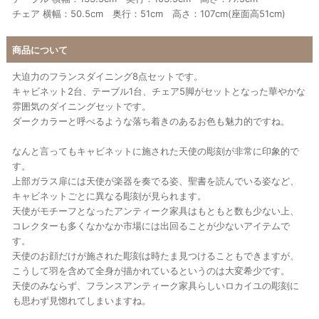
チェア 横幅：50.5cm 奥行：51cm 高さ：107cm(座面高51cm)
商品について
大迫力のフランスダイニング8点セットです。
キャビネット2台、テーブル1台、チェア5脚がセットとなった華やかな
雰囲気のダイニングセットです。
ダークカラーと呼べるような落ち着きのあるお色も魅力的ですね。
なんと言ってもキャビネットに施された天使の彫刻が非常に印象的で
す。
上部ガラス扉には天使が楽器を奏でる姿、聖書を読んでいる姿など、
キャビネットごとに異なる彫刻が見られます。
天使がモチーフとなったアンティーク家具はもともと数も少ない上、
コレクターも多くなかなか市場には出回ることが少ないアイテムで
す。
天使のお顔だけが施された彫刻は時たま見つけることもできますが、
こうして羽を含めて全身が描かれているというのは大変希少です。
天使のみならず、フランスアンティーク家具らしいロカイユの彫刻に
も思わず見惚れてしまいますね。