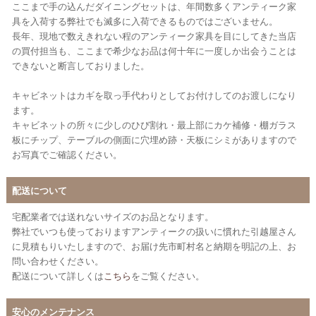
ここまで手の込んだダイニングセットは、年間数多くアンティーク家
具を入荷する弊社でも滅多に入荷できるものではございません。
長年、現地で数えきれない程のアンティーク家具を目にしてきた当店
の買付担当も、ここまで希少なお品は何十年に一度しか出会うことは
できないと断言しておりました。
キャビネットはカギを取っ手代わりとしてお付けしてのお渡しになり
ます。
キャビネットの所々に少しのひび割れ・最上部にカケ補修・棚ガラス
板にチップ、テーブルの側面に穴埋め跡・天板にシミがありますので
お写真でご確認ください。
配送について
宅配業者では送れないサイズのお品となります。
弊社でいつも使っておりますアンティークの扱いに慣れた引越屋さん
に見積もりいたしますので、お届け先市町村名と納期を明記の上、お
問い合わせください。
配送について詳しくは
こちら
をご覧ください。
安心のメンテナンス