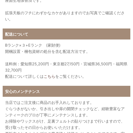
座面生地張替済です。
拡張天板のフチにわずかなカケがありますのでお写真でご確認くださ
い。
配送について
Bランク×３+Eランク (家財便)
開梱設置・梱包資材の処分を含む配送方法です。
送料例：愛知県25,200円・東京都27,150円・宮城県36,500円・福岡県
32,700円
配送について詳しくは
こちら
をご覧ください。
安心のメンテナンス
当店ではご注文後に商品のお手入れしております。
ぐらつきがないか、引き出しや扉の開閉チェックなど、経験豊富なア
ンティークのプロが丁寧にメンテナンスします。
お掃除やワックスがけ、足裏フェルトの貼りつけまで行いますので、
受け取ったその日からお使いいただけます。