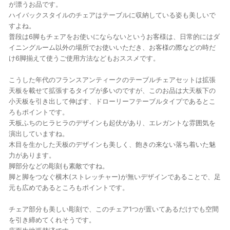
が漂うお品です。
ハイバックスタイルのチェアはテーブルに収納している姿も美しいで
すよね。
普段は6脚もチェアをお使いにならないというお客様は、日常的にはダ
イニングルーム以外の場所でお使いいただき、お客様の際などの時だ
け6脚揃えて使うご使用方法などもおススメです。
こうした年代のフランスアンティークのテーブルチェアセットは拡張
天板を載せて拡張するタイプが多いのですが、このお品は大天板下の
小天板を引き出して伸ばす、ドローリーフテーブルタイプであるとこ
ろもポイントです。
天板ふちのヒラヒラのデザインも起伏があり、エレガントな雰囲気を
演出していますね。
木目を生かした天板のデザインも美しく、飽きの来ない落ち着いた魅
力があります。
脚部分などの彫刻も素敵ですね。
脚と脚をつなぐ横木(ストレッチャー)が無いデザインであることで、足
元も広めであるところもポイントです。
チェア部分も美しい彫刻で、このチェア1つが置いてあるだけでも空間
を引き締めてくれそうです。