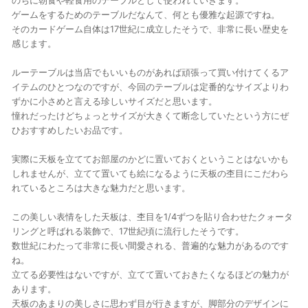
のちに朝食や軽食用のテーブルとして使われていきます。
ゲームをするためのテーブルだなんて、何とも優雅な起源ですね。
そのカードゲーム自体は17世紀に成立したそうで、非常に長い歴史を
感じます。
ルーテーブルは当店でもいいものがあれば頑張って買い付けてくるア
イテムのひとつなのですが、今回のテーブルは定番的なサイズよりわ
ずかに小さめと言える珍しいサイズだと思います。
憧れだったけどちょっとサイズが大きくて断念していたという方にぜ
ひおすすめしたいお品です。
実際に天板を立ててお部屋のかどに置いておくということはないかも
しれませんが、立てて置いても絵になるように天板の杢目にこだわら
れているところは大きな魅力だと思います。
この美しい表情をした天板は、杢目を1/4ずつを貼り合わせたクォータ
リングと呼ばれる装飾で、17世紀頃に流行したそうです。
数世紀にわたって非常に長い間愛される、普遍的な魅力があるのです
ね。
立てる必要性はないですが、立てて置いておきたくなるほどの魅力が
あります。
天板のあまりの美しさに思わず目が行きますが、脚部分のデザインに