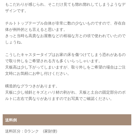
もこだわりが感じられ、そこだけ見ても惚れ惚れしてしまうようなデ
ザインです。
チルトトップテーブル自体が非常に数の少ないものですので、存在自
体が例外的とも言えると思います。
きっと当時も高貴なお屋敷などの裕福な方との頃で使われていたので
しょうね。
こうしたキャスタータイプはお家の床を傷つけてしまう恐れがあるの
で取り外しをご希望される方も多くいらっしゃいます。
天板高は少し下がってしまいますが、取り外しをご希望の場合はご注
文時にお気軽にお申し付けください。
構造的なグラつきがあります。
天板に少し傾斜とキズとハリ材の剥がれ、天板と土台の固定部分のボ
ルトに左右で異なりがありますのでお写真でご確認ください。
送料例
送料区分：Dランク (家財便)