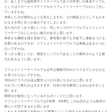
が、あくまでも臨時用サイドテーブルであり日常使いの食卓テーブル
としてはドローリーフテーブルかリフェクトリーテーブルかに二分し
ていますかね。
伸長した方が便利なような気もしますが、その構造上どうしてもわず
かなすき間と言うか線ができてしまいます。
見た目のすっきり感というか、同じサイズのテーブルでもリフェクト
リーテーブルにしかない魅力があると思います。
伸長する機構を隠す意味でも、耐荷重の面でも天板下に幕板をつける
必要があるのですが、リフェクトリーテーブルでは幕板はあまりつか
ないですかね。
すっきり感というか、構造がシンプルであることの素朴さのような魅
力があるように思います。
リフェクトリーテーブルでも近年は横幅150cmクラスまでしかなかな
か見つからないですかね。
180cmクラスのお品は数年ぶりの入荷になるかなと思います。
それでいて奥行きは大きすぎず、日本の住宅事情にも合わせやすいと
思います。
脚部分が板状になっているのもポイントだと思います。
リフェクトリーテーブルでは2本脚、4本脚とこのお品のような板状の
脚とに大別できるかと思います。
これもある程度は天板サイズ(重量)によって規定される部分があるよう