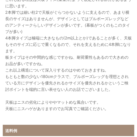
に思います。
2本脚では細い柱2で天板がぐらつかないように支えるので、あまり横
長のサイズはありませんが、デザインとしてはブルボーズレッグなど
のアンティークらしいデザインが多いです。(幕板がつくのもこのタイ
プが多い)
4本脚タイプは極端に大きなもの(2m以上とか)であることが多く、天板
もそのサイズに応じで重くなるので、それを支えるために4本脚になり
ます。
板タイプはその中間的な感じですかね、耐荷重性もあるので大きめの
お品が多いですかね。
これ以上構造について深入りするのはやめておきますね。
もともと数の少ない180cmクラスで、ブルボーズレッグを理想とされ
ている方にデザインを優先されるかサイズを優先されるかというご検
討ポイントを端的に言い表せない人のお話でございました。
天板はニスの劣化によりややマットめな風合いです。
天板にニスハゲがありますのでお写真でご確認ください。
送料例