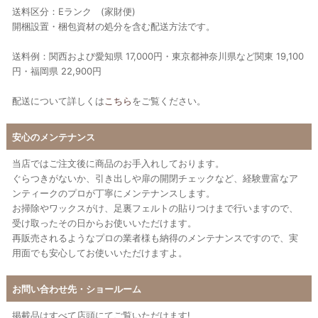
送料区分：Eランク (家財便)
開梱設置・梱包資材の処分を含む配送方法です。
送料例：関西および愛知県 17,000円・東京都神奈川県など関東 19,100
円・福岡県 22,900円
配送について詳しくは
こちら
をご覧ください。
安心のメンテナンス
当店ではご注文後に商品のお手入れしております。
ぐらつきがないか、引き出しや扉の開閉チェックなど、経験豊富なア
ンティークのプロが丁寧にメンテナンスします。
お掃除やワックスがけ、足裏フェルトの貼りつけまで行いますので、
受け取ったその日からお使いいただけます。
再販売されるようなプロの業者様も納得のメンテナンスですので、実
用面でも安心してお使いいただけますよ。
お問い合わせ先・ショールーム
掲載品はすべて店頭にてご覧いただけます!