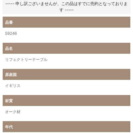
----- 申し訳ございませんが、この品はすでに売約となっておりま
す -----
品番
59246
品名
リフェクトリーテーブル
原産国
イギリス
材質
オーク材
年代