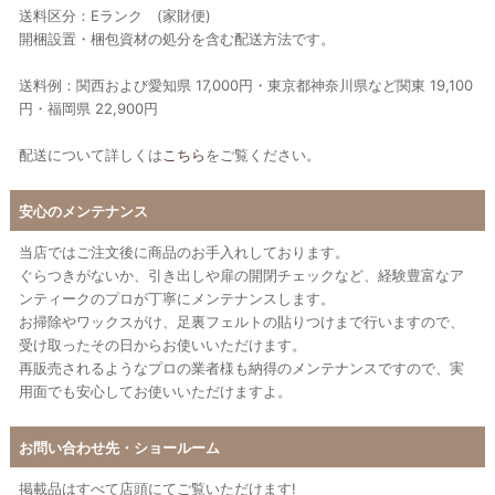
送料区分：Eランク (家財便)
開梱設置・梱包資材の処分を含む配送方法です。
送料例：関西および愛知県 17,000円・東京都神奈川県など関東 19,100
円・福岡県 22,900円
配送について詳しくは
こちら
をご覧ください。
安心のメンテナンス
当店ではご注文後に商品のお手入れしております。
ぐらつきがないか、引き出しや扉の開閉チェックなど、経験豊富なア
ンティークのプロが丁寧にメンテナンスします。
お掃除やワックスがけ、足裏フェルトの貼りつけまで行いますので、
受け取ったその日からお使いいただけます。
再販売されるようなプロの業者様も納得のメンテナンスですので、実
用面でも安心してお使いいただけますよ。
お問い合わせ先・ショールーム
掲載品はすべて店頭にてご覧いただけます!