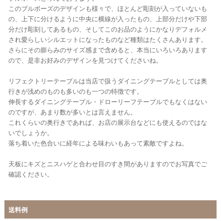
このブルボーズのデザインも様々で、ほとんど彫刻が入っていないも
の、上下に分けるように中央に横線が入ったもの、上部分だけや下部
分だけ彫刻してあるもの、そしてこのお品のようにかなりデフォルメ
され愛らしいシルエットになったものなど種類はたくさんあります。
さらにその膨らみのサイズ感まで含めると、本当にいろいろあります
ので、是非お好みのデザインを見つけてくださいね。
リフェクトリーテーブルは当店で扱うダイニングテーブルとしては奥
行きが浅めのものも多いのも一つの特徴です。
伸長するダイニングテーブル・ドローリーフテーブルでもなくはない
のですが、あまり数が多いとは言えません。
これくらいの奥行きであれば、お店の展示台などにも使えるのではな
いでしょうか。
落ち着いた色合いに経年による味わいもあって素敵ですよね。
天板にキズとニスハゲと合わせ目のすき間がありますのでお写真でご
確認ください。
送料例