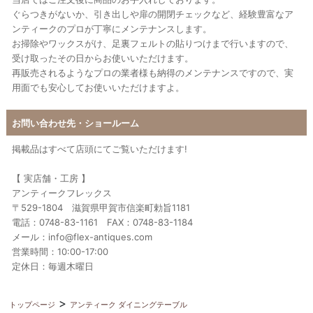
ぐらつきがないか、引き出しや扉の開閉チェックなど、経験豊富なア
ンティークのプロが丁寧にメンテナンスします。
お掃除やワックスがけ、足裏フェルトの貼りつけまで行いますので、
受け取ったその日からお使いいただけます。
再販売されるようなプロの業者様も納得のメンテナンスですので、実
用面でも安心してお使いいただけますよ。
お問い合わせ先・ショールーム
掲載品はすべて店頭にてご覧いただけます!
【 実店舗・工房 】
アンティークフレックス
〒529-1804 滋賀県甲賀市信楽町勅旨1181
電話：0748-83-1161 FAX：0748-83-1184
メール：info@flex-antiques.com
営業時間：10:00-17:00
定休日：毎週木曜日
トップページ
アンティーク ダイニングテーブル