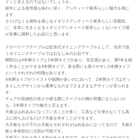
インと言えるのではないでしょうか。
経年による使用感も味わい深く、アンティーク家具らしい魅力を感じ
ます。
さりげなくも個性を感じるイギリスアンティーク家具らしい雰囲気
に、非常に大きくなるイギリスアンティーク家具らしくないサイズ感
が見事に調和したお品だと思います。
ドローリーフテーブルは拡張式ダイニングテーブルとして、当店で扱
うダイニングテーブルではおなじみのお品です。
脚部分は4本脚タイプと2本脚タイプがあり、安定感があり、脚1本を細
く作ることができる4本脚タイプ、座る際にも座りやすい2本脚タイプ
というそれぞれの特徴があります。
4本脚タイプがツイストや猫脚が多いのに比べて、2本脚タイプはすっ
きりしたデザインから重厚なものまでさまざまなデザインが見られま
す。
チェアの収納性の良さや座る際にテーブルの脚が邪魔にならないの
も、2本脚タイプの魅力と言えます。
天板ははめ込みになっていることが多く、工具などを使わなくても真
上に持ち上げるだけで天板を外すことができます。
大天板もその下の小天板もそれぞれがはめ込みになってるので、天板3
枚と本体部分に分割が可能です。
天板下にそれを支える枠がありますので、サイズとしてはそれほど小