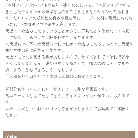
4本脚タイプがツイストや猫脚が多いのに比べて、2本脚タイプはすっ
きりしたデザインから重厚なものまでさまざまなデザインが見られま
す。だs チェアの収納性の良さや座る際にテーブルの脚が邪魔にならな
いのも、2本脚タイプの魅力と言えます。
天板ははめ込みになっていることが多く、工具などを使わなくても真
上に持ち上げるだけで天板を外すことができます。
大天板もその下の小天板もそれぞれがはめ込みになってるので、天板3
枚と本体部分に分割が可能です。
天板下にそれを支える枠がありますので、サイズとしてはそれほど小
さくはなりませんが、運びやすくなることで、搬入の際はテーブルを
横にすることもできるようになります。
子天板を引き出すだけで簡単に天板の拡張ができます。
脚部分もすっきりとしたデザインで、上品な雰囲気です。
食卓テーブルとしてだけでなく、ディスプレイ台や作業台にも人気で
す。
天板にキズとハリ材のハガレと浮きがありますのでお写真でご確認く
ださい。
送料例