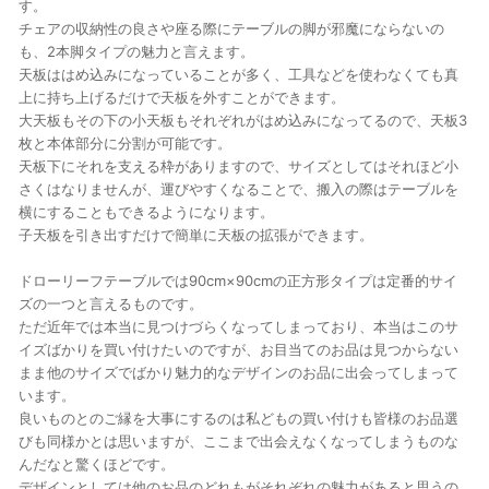
す。
チェアの収納性の良さや座る際にテーブルの脚が邪魔にならないの
も、2本脚タイプの魅力と言えます。
天板ははめ込みになっていることが多く、工具などを使わなくても真
上に持ち上げるだけで天板を外すことができます。
大天板もその下の小天板もそれぞれがはめ込みになってるので、天板3
枚と本体部分に分割が可能です。
天板下にそれを支える枠がありますので、サイズとしてはそれほど小
さくはなりませんが、運びやすくなることで、搬入の際はテーブルを
横にすることもできるようになります。
子天板を引き出すだけで簡単に天板の拡張ができます。
ドローリーフテーブルでは90cm×90cmの正方形タイプは定番的サイ
ズの一つと言えるものです。
ただ近年では本当に見つけづらくなってしまっており、本当はこのサ
イズばかりを買い付けたいのですが、お目当てのお品は見つからない
まま他のサイズでばかり魅力的なデザインのお品に出会ってしまって
います。
良いものとのご縁を大事にするのは私どもの買い付けも皆様のお品選
びも同様かとは思いますが、ここまで出会えなくなってしまうものな
んだなと驚くほどです。
デザインとしては他のお品のどれもがそれぞれの魅力があると思うの