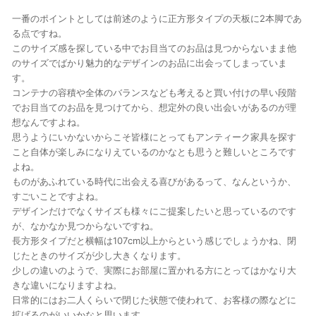
一番のポイントとしては前述のように正方形タイプの天板に2本脚であ
る点ですね。
このサイズ感を探している中でお目当てのお品は見つからないまま他
のサイズでばかり魅力的なデザインのお品に出会ってしまっていま
す。
コンテナの容積や全体のバランスなども考えると買い付けの早い段階
でお目当てのお品を見つけてから、想定外の良い出会いがあるのが理
想なんですよね。
思うようにいかないからこそ皆様にとってもアンティーク家具を探す
こと自体が楽しみになりえているのかなとも思うと難しいところです
よね。
ものがあふれている時代に出会える喜びがあるって、なんというか、
すごいことですよね。
デザインだけでなくサイズも様々にご提案したいと思っているのです
が、なかなか見つからないですね。
長方形タイプだと横幅は107cm以上からという感じでしょうかね、閉
じたときのサイズが少し大きくなります。
少しの違いのようで、実際にお部屋に置かれる方にとってはかなり大
きな違いになりますよね。
日常的にはお二人くらいで閉じた状態で使われて、お客様の際などに
拡げるのがいいかなと思います。