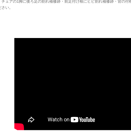
、チェアの1脚に後ろ足の割れ補修跡・前足付け根にヒビ割れ補修跡・背の付
ださい。