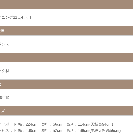
名
イニング11点セット
産国
ランス
質
ーク材
代
30年頃
イズ
ドボード 幅：224cm 奥行：66cm 高さ：114cm(天板高94cm)
ビネット 幅：130cm 奥行：52cm 高さ：189cm(中段天板高66cm)