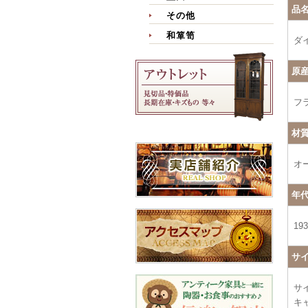
品
その他
和箪笥
ダ
原
フ
材
オ
年
19
サ
サイ
キャ