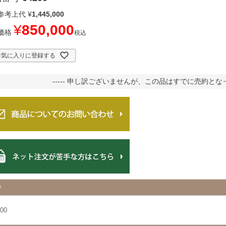
参考上代
¥
1,445,000
¥
850,000
価格
税込
お気に入りに登録する
----- 申し訳ございませんが、この品はすでに売約となって
番
00