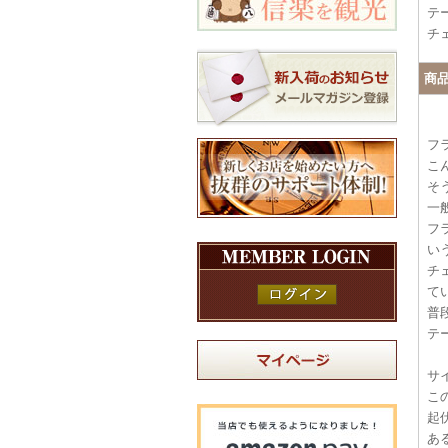
テー
チェ
商
フ
こ
そ
一
フ
い
チ
て
普
テ
サ
こ
起
あ