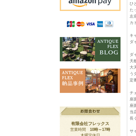
ひ
た
左
カ
キ
ダ
ダ
天
大
う
定
チ
座
座
当
長
有限会社フレックス
営業時間
10時～17時
サ
木曜定休日