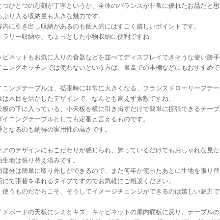
とつひとつの彫刻が丁寧というか、全体のバランスが非常に優れたお品だと思
っぷり入る収納量も大きな魅力です。
扉内に引き出し収納があるのも個人的にはすごく嬉しいポイントです。
トラリー収納や、ちょっとした小物収納に便利ですね。
ャビネットもお気に入りの食器などを並べてディスプレイできそうな使い勝手
イニングキッチンでは使わないという方は、書斎での本棚などにもおすすめで
イニングテーブルは、拡張時に非常に大きくなる、フランスドローリーフテー
板は木目を活かしたデザインで、なんとも言えず素敵ですね。
天板の下に入っている、小天板を横に引き出すだけで簡単に拡張できるテーブ
ダイニングテーブルとしても定番と言えるものです。
番となるのも納得の実用性の高さです。
ェアのデザインにもこだわりが感じられ、飾っているだけでもおしゃれな見た
面生地は張り替え済みです。
面部分は簡単に取り外しができるので、また何年か使ったあとに生地を張り替
店にて張替を承れるタイプですのでお気軽にご相談ください。
く使うものだからこそ、そうしてイメージチェンジができるのは嬉しい魅力で
イドボードの天板にシミとキズ、キャビネットの扉内底板に反り、テーブルの