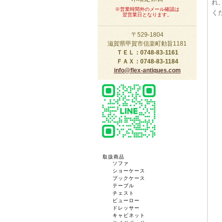
れ
※営業時間外のメール確認は
く
翌営業日となります。
〒529-1804
滋賀県甲賀市信楽町勅旨1181
ＴＥＬ：0748-83-1161
ＦＡＸ：0748-83-1184
info@flex-antiques.com
取扱商品
ソファ
ショーケース
ブックケース
テーブル
チェスト
ビューロー
ドレッサー
キャビネット