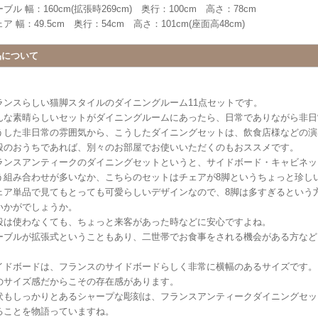
ブル 幅：160cm(拡張時269cm) 奥行：100cm 高さ：78cm
ア 幅：49.5cm 奥行：54cm 高さ：101cm(座面高48cm)
品について
ランスらしい猫脚スタイルのダイニングルーム11点セットです。
んな素晴らしいセットがダイニングルームにあったら、日常でありながら非日
うした非日常の雰囲気から、こうしたダイニングセットは、飲食店様などの演
般のおうちであれば、別々のお部屋でお使いいただくのもおススメです。
ランスアンティークのダイニングセットというと、サイドボード・キャビネッ
う組み合わせが多いなか、こちらのセットはチェアが8脚というちょっと珍し
ェア単品で見てもとっても可愛らしいデザインなので、8脚は多すぎるという
いかがでしょうか。
段は使わなくても、ちょっと来客があった時などに安心ですよね。
ーブルが拡張式ということもあり、二世帯でお食事をされる機会がある方など
イドボードは、フランスのサイドボードらしく非常に横幅のあるサイズです。
のサイズ感だからこその存在感があります。
伏もしっかりとあるシャープな彫刻は、フランスアンティークダイニングセッ
ることを物語っていますね。