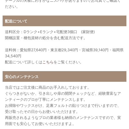
テーブルの天板にわずかなニスハゲがありますのでお写真でご確認く
ださい。
配送について
送料区分：Dランク+Eランク+宅配便3個口 (家財便)
開梱設置・梱包資材の処分を含む配送方法です。
送料例：愛知県27,640円・東京都29,340円・宮城県39,140円・福岡県
34,540円
配送について詳しくは
こちら
をご覧ください。
安心のメンテナンス
当店ではご注文後に商品のお手入れしております。
ぐらつきがないか、引き出しや扉の開閉チェックなど、経験豊富なア
ンティークのプロが丁寧にメンテナンスします。
お掃除やワックスがけ、足裏フェルトの貼りつけまで行いますので、
受け取ったその日からお使いいただけます。
再販売されるようなプロの業者様も納得のメンテナンスですので、実
用面でも安心してお使いいただけますよ。