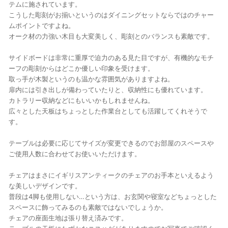
テムに施されています。
こうした彫刻がお揃いというのはダイニングセットならではのチャー
ムポイントですよね。
オーク材の力強い木目も大変美しく、彫刻とのバランスも素敵です。
サイドボードは非常に重厚で迫力のある見た目ですが、有機的なモチ
ーフの彫刻からはどこか優しい印象を受けます。
取っ手が木製というのも温かな雰囲気がありますよね。
扉内には引き出しが備わっていたりと、収納性にも優れています。
カトラリー収納などにもいいかもしれませんね。
広々とした天板はちょっとした作業台としても活躍してくれそうで
す。
テーブルは必要に応じてサイズが変更できるのでお部屋のスペースや
ご使用人数に合わせてお使いいただけます。
チェアはまさにイギリスアンティークのチェアのお手本といえるよう
な美しいデザインです。
普段は4脚も使用しない…という方は、お玄関や寝室などちょっとした
スペースに飾ってみるのも素敵ではないでしょうか。
チェアの座面生地は張り替え済みです。