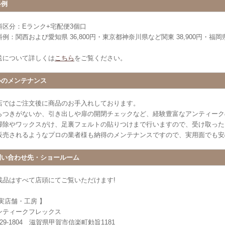
料例
料区分：Eランク+宅配便3個口
例：関西および愛知県 36,800円・東京都神奈川県など関東 38,900円・福岡県 
送について詳しくは
こちら
をご覧ください。
心のメンテナンス
店ではご注文後に商品のお手入れしております。
らつきがないか、引き出しや扉の開閉チェックなど、経験豊富なアンティーク
掃除やワックスがけ、足裏フェルトの貼りつけまで行いますので、受け取った
販売されるようなプロの業者様も納得のメンテナンスですので、実用面でも安
問い合わせ先・ショールーム
載品はすべて店頭にてご覧いただけます!
 実店舗・工房 】
ンティークフレックス
29-1804 滋賀県甲賀市信楽町勅旨1181