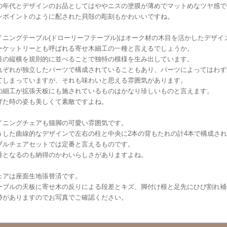
の年代とデザインのお品としてはややニスの塗膜が薄めでマットめなツヤ感で
ンポイントのように配された貝殻の彫刻もかわいいですね。
イニングテーブル(ドローリーフテーブル)はオーク材の木目を活かしたデザイ
ーケットリーとも呼ばれる寄せ木細工の一種と言えるでしょうか。
目の縦横を規則的に並べることで独特の模様を生み出しています。
れぞれが独立したパーツで構成されていることもあり、パーツによってはわず
てしまっていますが、それも味わいと思える雰囲気があります。
の細工が拡張天板にも施されているものはかなり珍しいものと言えます。
げた時の姿も美しくて素敵ですよね。
イニングチェアも猫脚の可愛い雰囲気です。
うした曲線的なデザインで左右の柱と中央に2本の背もたれの計4本で構成さ
ブルチェアセットでは定番と言えるものです。
番となるのも納得のかわいらしさがありますよね。
ェアは座面生地張替済です。
ーブルの天板に寄せ木の反りによる段差とキズ、脚付け根と足先にひび割れ補
跡がありますのでお写真でご確認ください。