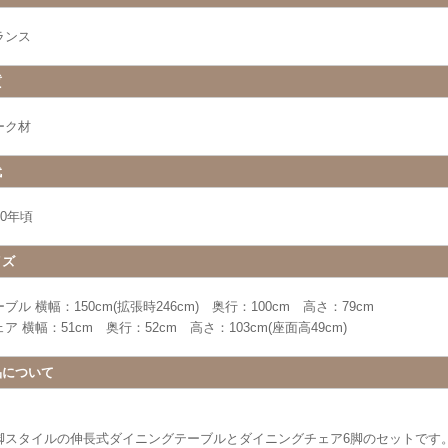
ランス
質
ーク材
代
30年頃
イズ
ブル 横幅：150cm(拡張時246cm) 奥行：100cm 高さ：79cm
ア 横幅：51cm 奥行：52cm 高さ：103cm(座面高49cm)
品について
脚スタイルの伸長式ダイニングテーブルとダイニングチェア6脚のセットです