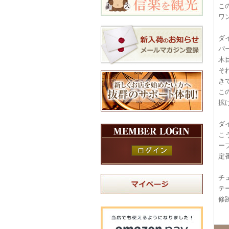
こ
ワ
ダ
パ
木
そ
き
こ
拡
ダ
こ
ー
定
チ
テ
修