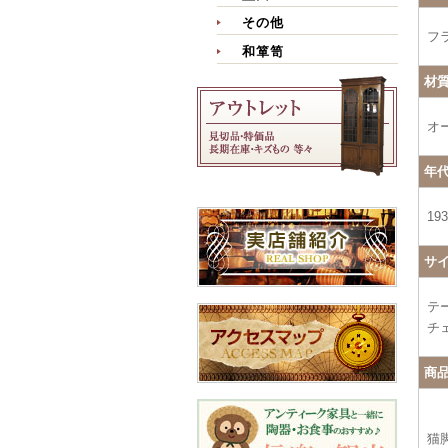
その他
フ
和箪笥
材
オ
年
19
サ
テー
チェ
商
猫