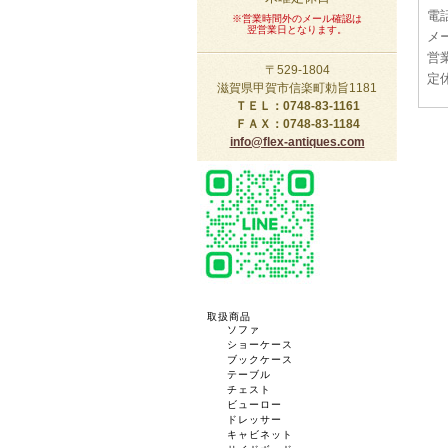
電話
※営業時間外のメール確認は
翌営業日となります。
メー
営業
〒529-1804
定
滋賀県甲賀市信楽町勅旨1181
ＴＥＬ：0748-83-1161
ＦＡＸ：0748-83-1184
info@flex-antiques.com
取扱商品
ソファ
ショーケース
ブックケース
テーブル
チェスト
ビューロー
ドレッサー
キャビネット