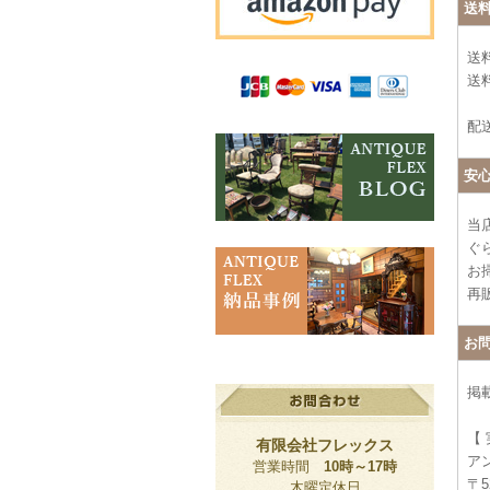
送
送
送料
配
安
当
ぐ
お
再
お
掲
【
有限会社フレックス
ア
営業時間
10時～17時
〒5
木曜定休日