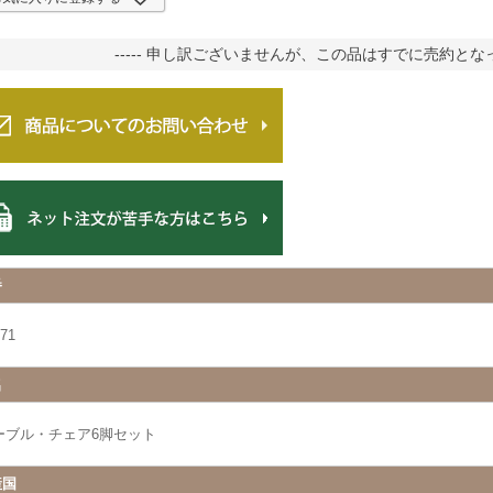
----- 申し訳ございませんが、この品はすでに売約となって
番
71
名
ーブル・チェア6脚セット
産国