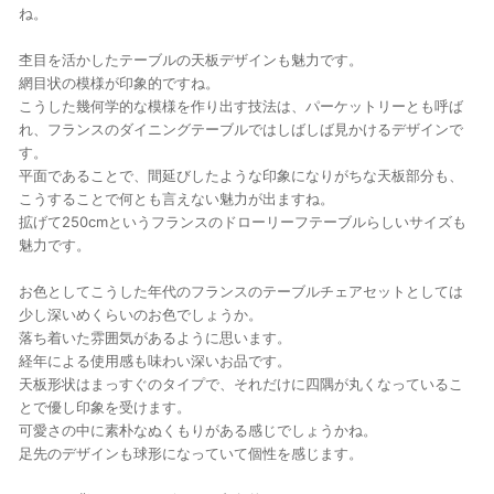
ね。
杢目を活かしたテーブルの天板デザインも魅力です。
網目状の模様が印象的ですね。
こうした幾何学的な模様を作り出す技法は、パーケットリーとも呼ば
れ、フランスのダイニングテーブルではしばしば見かけるデザインで
す。
平面であることで、間延びしたような印象になりがちな天板部分も、
こうすることで何とも言えない魅力が出ますね。
拡げて250cmというフランスのドローリーフテーブルらしいサイズも
魅力です。
お色としてこうした年代のフランスのテーブルチェアセットとしては
少し深いめくらいのお色でしょうか。
落ち着いた雰囲気があるように思います。
経年による使用感も味わい深いお品です。
天板形状はまっすぐのタイプで、それだけに四隅が丸くなっているこ
とで優し印象を受けます。
可愛さの中に素朴なぬくもりがある感じでしょうかね。
足先のデザインも球形になっていて個性を感じます。