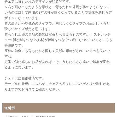
チェアは背もたれのデザインが印象的です。
左右が飛び出したような形状と、背もたれの外周が枠のようになって
いるのに対して内側の2本の柱が細くなっていることで変化を感じるデ
ザインになっています。
背の高さがやや低めのタイプで、同じようなタイプのお品と比べると
珍しいサイズ感だと思います。
背もたれ上部の貝殻の装飾は定番とも言えるものですが、 ストレッチ
ャー(脚と脚をつなぐ横木)が後脚をつなぐ位置にもついているところも
特徴的です。
座枠の前側にも背もたれと同じく貝殻の彫刻がされているのも良いで
すね。
定番で似た感じのお品があればこそこうした小さな違いで印象が変わ
るように思います。
チェアは座面張替済です。
テーブルの天板にニスハゲ、チェアの所々にニスハゲとひび割れがあ
りますのでお写真でご確認ください。
送料例