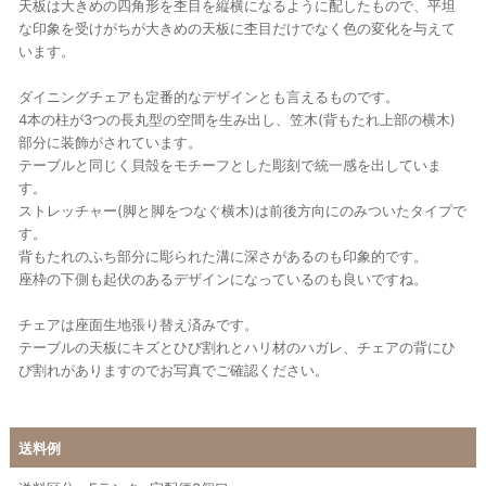
天板は大きめの四角形を杢目を縦横になるように配したもので、平坦
な印象を受けがちが大きめの天板に杢目だけでなく色の変化を与えて
います。
ダイニングチェアも定番的なデザインとも言えるものです。
4本の柱が3つの長丸型の空間を生み出し、笠木(背もたれ上部の横木)
部分に装飾がされています。
テーブルと同じく貝殻をモチーフとした彫刻で統一感を出していま
す。
ストレッチャー(脚と脚をつなぐ横木)は前後方向にのみついたタイプで
す。
背もたれのふち部分に彫られた溝に深さがあるのも印象的です。
座枠の下側も起伏のあるデザインになっているのも良いですね。
チェアは座面生地張り替え済みです。
テーブルの天板にキズとひび割れとハリ材のハガレ、チェアの背にひ
び割れがありますのでお写真でご確認ください。
送料例