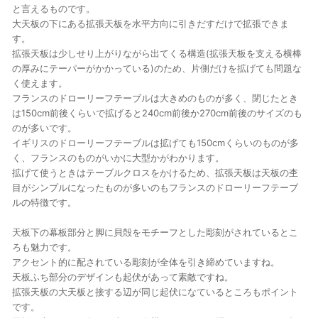
と言えるものです。
大天板の下にある拡張天板を水平方向に引きだすだけで拡張できま
す。
拡張天板は少しせり上がりながら出てくる構造(拡張天板を支える横棒
の厚みにテーパーがかかっている)のため、片側だけを拡げても問題な
く使えます。
フランスのドローリーフテーブルは大きめのものが多く、閉じたとき
は150cm前後くらいで拡げると240cm前後か270cm前後のサイズのも
のが多いです。
イギリスのドローリーフテーブルは拡げても150cmくらいのものが多
く、フランスのものがいかに大型かがわかります。
拡げて使うときはテーブルクロスをかけるため、拡張天板は天板の杢
目がシンプルになったものが多いのもフランスのドローリーフテーブ
ルの特徴です。
天板下の幕板部分と脚に貝殻をモチーフとした彫刻がされているとこ
ろも魅力です。
アクセント的に配されている彫刻が全体を引き締めていますね。
天板ふち部分のデザインも起伏があって素敵ですね。
拡張天板の大天板と接する辺が同じ起伏になているところもポイント
です。