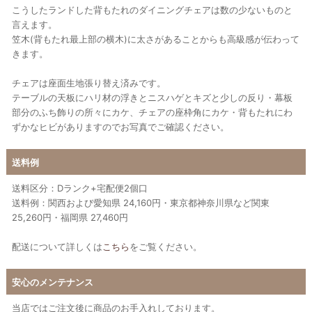
こうしたランドした背もたれのダイニングチェアは数の少ないものと
言えます。
笠木(背もたれ最上部の横木)に太さがあることからも高級感が伝わって
きます。
チェアは座面生地張り替え済みです。
テーブルの天板にハリ材の浮きとニスハゲとキズと少しの反り・幕板
部分のふち飾りの所々にカケ、チェアの座枠角にカケ・背もたれにわ
ずかなヒビがありますのでお写真でご確認ください。
送料例
送料区分：Dランク+宅配便2個口
送料例：関西および愛知県 24,160円・東京都神奈川県など関東
25,260円・福岡県 27,460円
配送について詳しくは
こちら
をご覧ください。
安心のメンテナンス
当店ではご注文後に商品のお手入れしております。