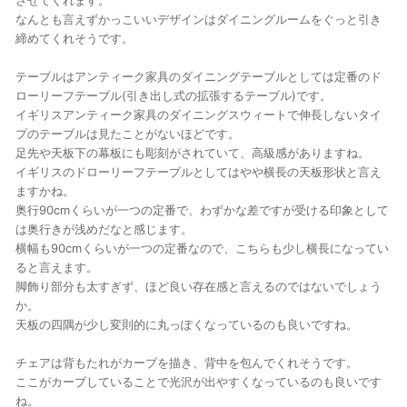
させてくれます。
なんとも言えずかっこいいデザインはダイニングルームをぐっと引き
締めてくれそうです。
テーブルはアンティーク家具のダイニングテーブルとしては定番のド
ローリーフテーブル(引き出し式の拡張するテーブル)です。
イギリスアンティーク家具のダイニングスウィートで伸長しないタイ
プのテーブルは見たことがないほどです。
足先や天板下の幕板にも彫刻がされていて、高級感がありますね。
イギリスのドローリーフテーブルとしてはやや横長の天板形状と言え
ますかね。
奥行90cmくらいが一つの定番で、わずかな差ですが受ける印象として
は奥行きが浅めだなと感じます。
横幅も90cmくらいが一つの定番なので、こちらも少し横長になってい
ると言えます。
脚飾り部分も太すぎず、ほど良い存在感と言えるのではないでしょう
か。
天板の四隅が少し変則的に丸っぽくなっているのも良いですね。
チェアは背もたれがカーブを描き、背中を包んでくれそうです。
ここがカーブしていることで光沢が出やすくなっているのも良いです
ね。