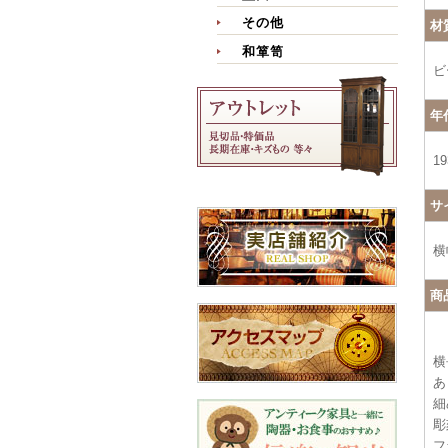
その他
材
和箪笥
ビ
年
1
サ
横
商
横
あ
細
彫
フ