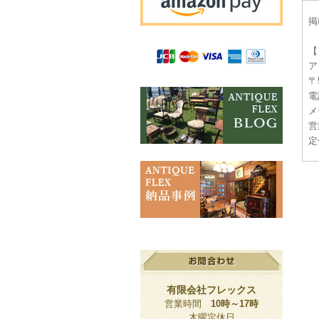
掲
【
ア
〒
電話
メー
営
定
有限会社フレックス
営業時間
10時～17時
木曜定休日