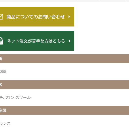
番
066
名
チポワン スツール
産国
ランス