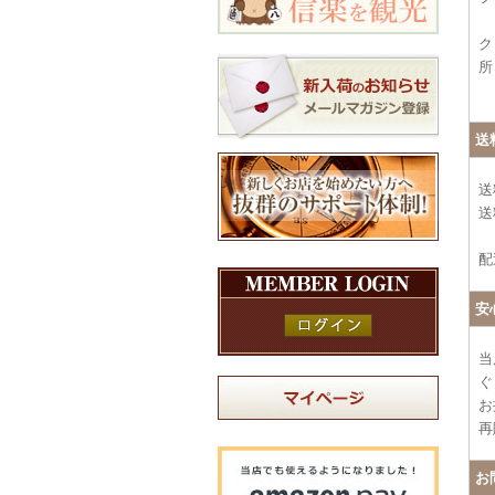
ク
所
送
送
送
配
安
当
ぐ
お
再
お