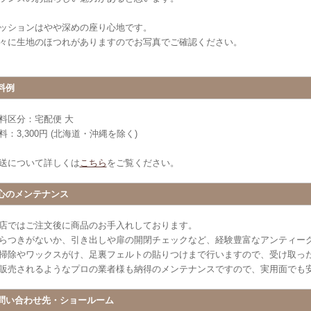
ッションはやや深めの座り心地です。
々に生地のほつれがありますのでお写真でご確認ください。
料例
料区分：宅配便 大
料：3,300円 (北海道・沖縄を除く)
送について詳しくは
こちら
をご覧ください。
心のメンテナンス
店ではご注文後に商品のお手入れしております。
らつきがないか、引き出しや扉の開閉チェックなど、経験豊富なアンティー
掃除やワックスがけ、足裏フェルトの貼りつけまで行いますので、受け取っ
販売されるようなプロの業者様も納得のメンテナンスですので、実用面でも
問い合わせ先・ショールーム