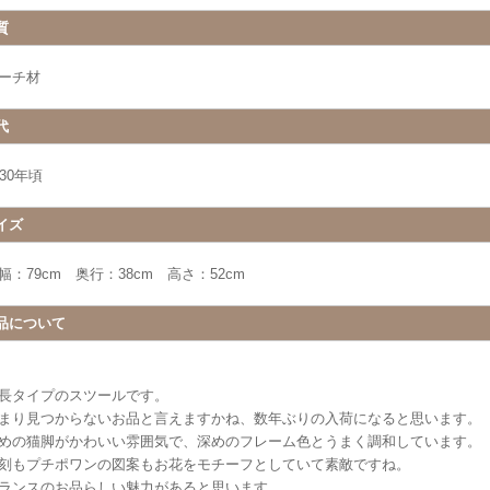
質
ーチ材
代
930年頃
イズ
幅：79cm 奥行：38cm 高さ：52cm
品について
長タイプのスツールです。
まり見つからないお品と言えますかね、数年ぶりの入荷になると思います。
めの猫脚がかわいい雰囲気で、深めのフレーム色とうまく調和しています。
刻もプチポワンの図案もお花をモチーフとしていて素敵ですね。
ランスのお品らしい魅力があると思います。