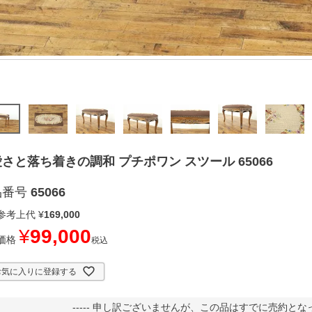
さと落ち着きの調和 プチポワン スツール 65066
品番号
65066
参考上代
¥
169,000
¥
99,000
価格
税込
お気に入りに登録する
----- 申し訳ございませんが、この品はすでに売約となって