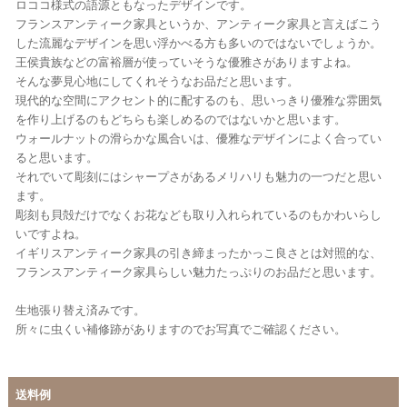
ロココ様式の語源ともなったデザインです。
フランスアンティーク家具というか、アンティーク家具と言えばこう
した流麗なデザインを思い浮かべる方も多いのではないでしょうか。
王侯貴族などの富裕層が使っていそうな優雅さがありますよね。
そんな夢見心地にしてくれそうなお品だと思います。
現代的な空間にアクセント的に配するのも、思いっきり優雅な雰囲気
を作り上げるのもどちらも楽しめるのではないかと思います。
ウォールナットの滑らかな風合いは、優雅なデザインによく合ってい
ると思います。
それでいて彫刻にはシャープさがあるメリハリも魅力の一つだと思い
ます。
彫刻も貝殻だけでなくお花なども取り入れられているのもかわいらし
いですよね。
イギリスアンティーク家具の引き締まったかっこ良さとは対照的な、
フランスアンティーク家具らしい魅力たっぷりのお品だと思います。
生地張り替え済みです。
所々に虫くい補修跡がありますのでお写真でご確認ください。
送料例