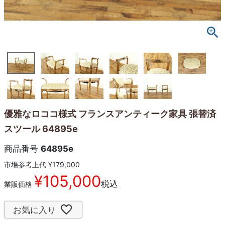
優雅なロココ様式 フランスアンティーク家具 張替済
スツール 64895e
商品番号
64895e
市場参考上代
¥
179,000
¥
105,000
税込
業販価格
お気に入り