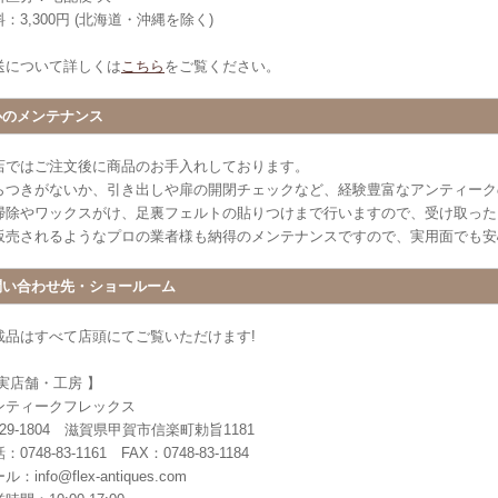
：3,300円 (北海道・沖縄を除く)
送について詳しくは
こちら
をご覧ください。
心のメンテナンス
店ではご注文後に商品のお手入れしております。
らつきがないか、引き出しや扉の開閉チェックなど、経験豊富なアンティーク
掃除やワックスがけ、足裏フェルトの貼りつけまで行いますので、受け取った
販売されるようなプロの業者様も納得のメンテナンスですので、実用面でも安
問い合わせ先・ショールーム
載品はすべて店頭にてご覧いただけます!
 実店舗・工房 】
ンティークフレックス
29-1804 滋賀県甲賀市信楽町勅旨1181
：0748-83-1161 FAX：0748-83-1184
ル：info@flex-antiques.com