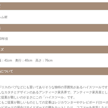
質
ルム材
代
40年頃
イズ
：41cm 奥行：40cm 高さ：76cm
品について
ギリスのパブなどにも置いてありそうな独特の雰囲気があるハイスツールです
んなカタチとデザインのあるアンティーク家具界で、アンティーク家具屋とし
ご提案が難しいのがまさにこの「ハイスツール」です。
にもご提案が難しいものとしての定番はレジカウンターやテレビボード(ローボ
レビボードの場合はサイドボードの脚をカットしたり、コファーを改造したり