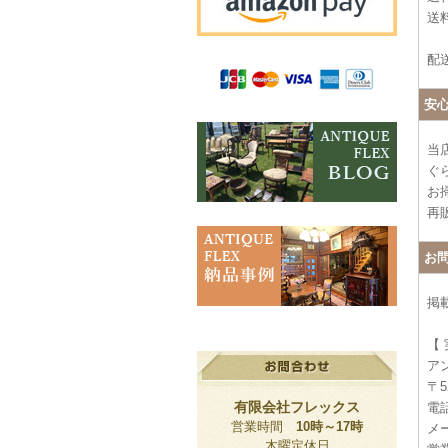
送料
配
安
当
ぐ
お
再
お
掲
【
ア
〒5
有限会社フレックス
電話
営業時間
10時～17時
メー
木曜定休日