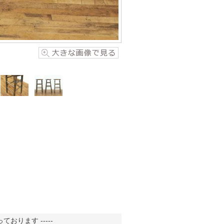
おります -----