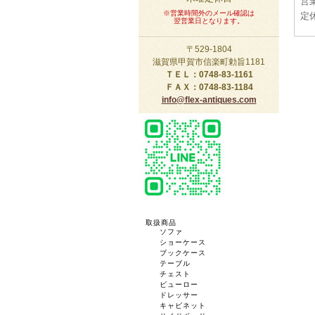
営業
※営業時間外のメール確認は
定
翌営業日となります。
〒529-1804
滋賀県甲賀市信楽町勅旨1181
ＴＥＬ：0748-83-1161
ＦＡＸ：0748-83-1184
info@flex-antiques.com
取扱商品
ソファ
ショーケース
ブックケース
テーブル
チェスト
ビューロー
ドレッサー
キャビネット