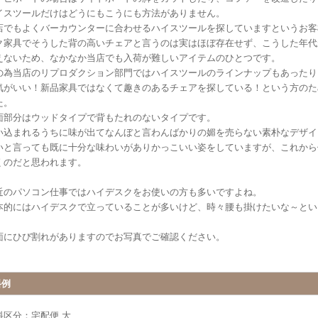
イスツールだけはどうにもこうにも方法がありません。
店でもよくバーカウンターに合わせるハイスツールを探していますというお客
ク家具でそうした背の高いチェアと言うのは実はほぼ存在せず、こうした年代
えないため、なかなか当店でも入荷が難しいアイテムのひとつです。
の為当店のリプロダクション部門ではハイスツールのラインナップもあったり
気がいい！新品家具ではなくて趣きのあるチェアを探している！という方のた
た。
面部分はウッドタイプで背もたれのないタイプです。
い込まれるうちに味が出てなんぼと言わんばかりの媚を売らない素朴なデザイ
いと言っても既に十分な味わいがありかっこいい姿をしていますが、これから
くのだと思われます。
近のパソコン仕事ではハイデスクをお使いの方も多いですよね。
本的にはハイデスクで立っていることが多いけど、時々腰も掛けたいな～とい
面にひび割れがありますのでお写真でご確認ください。
料例
料区分：宅配便 大