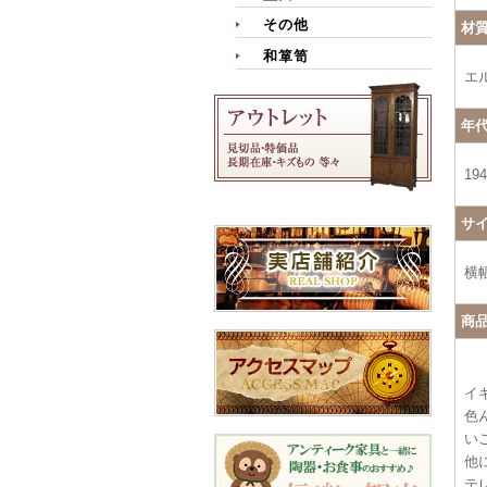
その他
材
和箪笥
エ
年
19
サ
横幅
商
イ
色
い
他
テ