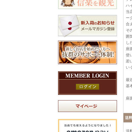
ハ
当
ー
合
そ
囲
し
座
使
若
い
最
基
座
送
送