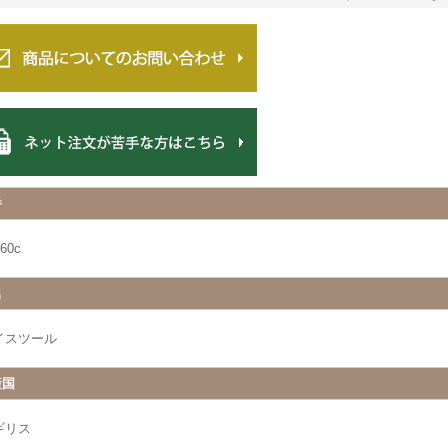
番
60c
名
イスツール
産国
ギリス