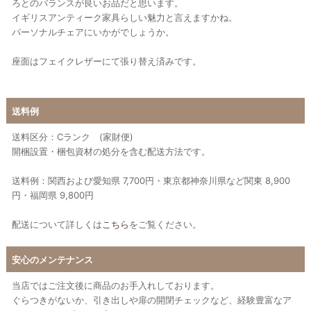
ろとのバランスが良いお品だと思います。
イギリスアンティーク家具らしい魅力と言えますかね。
パーソナルチェアにいかがでしょうか。
座面はフェイクレザーにて張り替え済みです。
送料例
送料区分：Cランク (家財便)
開梱設置・梱包資材の処分を含む配送方法です。
送料例：関西および愛知県 7,700円・東京都神奈川県など関東 8,900
円・福岡県 9,800円
配送について詳しくは
こちら
をご覧ください。
安心のメンテナンス
当店ではご注文後に商品のお手入れしております。
ぐらつきがないか、引き出しや扉の開閉チェックなど、経験豊富なア