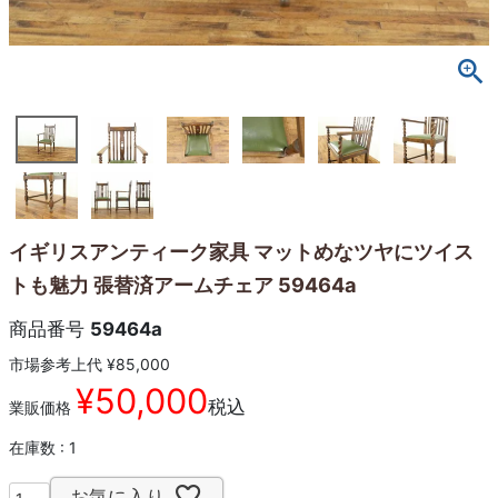
イギリスアンティーク家具 マットめなツヤにツイス
トも魅力 張替済アームチェア 59464a
商品番号
59464a
市場参考上代
¥
85,000
¥
50,000
税込
業販価格
在庫数
1
お気に入り