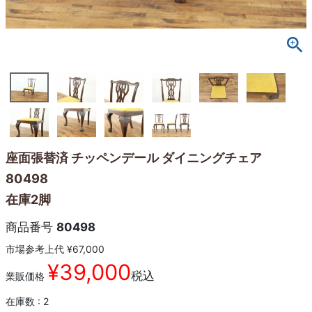
座面張替済 チッペンデール ダイニングチェア
80498
在庫2脚
商品番号
80498
市場参考上代
¥
67,000
¥
39,000
税込
業販価格
在庫数
2