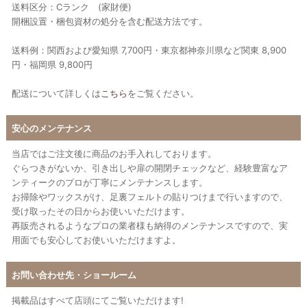
送料区分：Cランク (家財便)
開梱設置・梱包資材の処分を含む配送方法です。
送料例：関西および愛知県 7,700円・東京都神奈川県など関東 8,900
円・福岡県 9,800円
配送について詳しくは
こちら
をご覧ください。
安心のメンテナンス
当店ではご注文後に商品のお手入れしております。
ぐらつきがないか、引き出しや扉の開閉チェックなど、経験豊富なア
ンティークのプロが丁寧にメンテナンスします。
お掃除やワックスがけ、足裏フェルトの貼りつけまで行いますので、
受け取ったその日からお使いいただけます。
再販売されるようなプロの業者様も納得のメンテナンスですので、実
用面でも安心してお使いいただけますよ。
お問い合わせ先・ショールーム
掲載品はすべて店頭にてご覧いただけます!