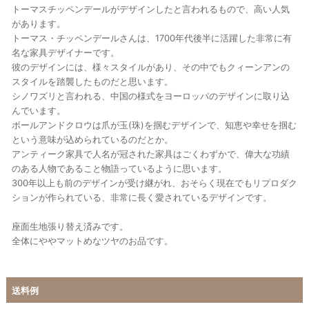
トーマスチッペンデールがデザインしたと言われるもので、高い人気
があります。
トーマス・チッペンデールさんは、1700年代後半に活躍した非常に有
名な家具デザイナーです。
彼のデザインには、様々スタイルがあり、その中でもクィーンアンの
スタイルを踏襲したものだと思います。
シノワズリと言われる、中国の様式をヨーロッパのデザインに取り込
んでいます。
ボールアンドクロウは爪が玉(珠)を掴むデザインで、知恵や幸せを掴む
という意味が込められているのだとか。
アンティーク家具で人名が冠された家具はごくわずかで、偉大な功績
のある人物であること物語っているように思います。
300年以上も前のデザインが受け継がれ、おそらく現在でもリプロダク
ションが作られている、非常に長く愛されているデザインです。
座面生地張り替え済みです。
全体にややマットめなツヤのお品です。
送料例