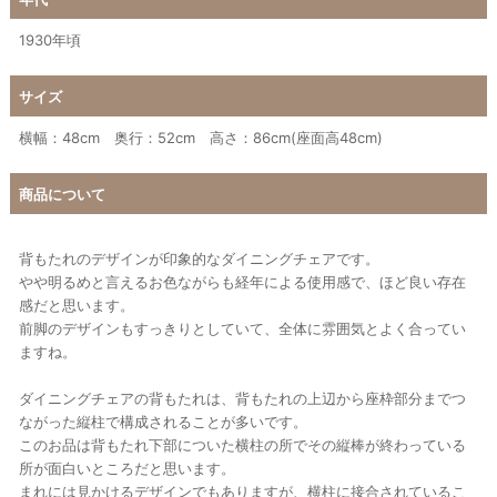
1930年頃
サイズ
横幅：48cm 奥行：52cm 高さ：86cm(座面高48cm)
商品について
背もたれのデザインが印象的なダイニングチェアです。
やや明るめと言えるお色ながらも経年による使用感で、ほど良い存在
感だと思います。
前脚のデザインもすっきりとしていて、全体に雰囲気とよく合ってい
ますね。
ダイニングチェアの背もたれは、背もたれの上辺から座枠部分までつ
ながった縦柱で構成されることが多いです。
このお品は背もたれ下部についた横柱の所でその縦棒が終わっている
所が面白いところだと思います。
まれには見かけるデザインでもありますが、横柱に接合されているこ