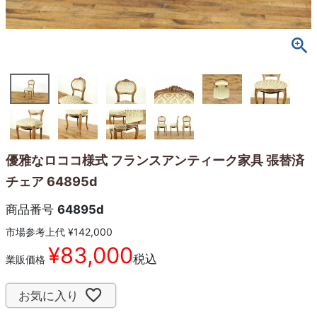
優雅なロココ様式 フランスアンティーク家具 張替済
チェア 64895d
商品番号
64895d
市場参考上代
¥
142,000
¥
83,000
税込
業販価格
お気に入り