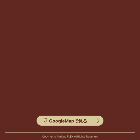
GoogleMapで見る
Copyrightc Antique FLEX,AllRights Reserved