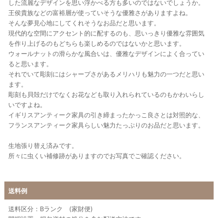
した流麗なデザインを思い浮かべる方も多いのではないでしょうか。
王侯貴族などの富裕層が使っていそうな優雅さがありますよね。
そんな夢見心地にしてくれそうなお品だと思います。
現代的な空間にアクセント的に配するのも、思いっきり優雅な雰囲気
を作り上げるのもどちらも楽しめるのではないかと思います。
ウォールナットの滑らかな風合いは、優雅なデザインによく合ってい
ると思います。
それでいて彫刻にはシャープさがあるメリハリも魅力の一つだと思い
ます。
彫刻も貝殻だけでなくお花なども取り入れられているのもかわいらし
いですよね。
イギリスアンティーク家具の引き締まったかっこ良さとは対照的な、
フランスアンティーク家具らしい魅力たっぷりのお品だと思います。
生地張り替え済みです。
所々に虫くい補修跡がありますのでお写真でご確認ください。
送料例
送料区分：Bランク (家財便)