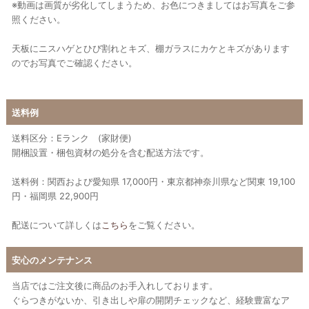
※動画は画質が劣化してしまうため、お色につきましてはお写真をご参
照ください。
天板にニスハゲとひび割れとキズ、棚ガラスにカケとキズがあります
のでお写真でご確認ください。
送料例
送料区分：Eランク (家財便)
開梱設置・梱包資材の処分を含む配送方法です。
送料例：関西および愛知県 17,000円・東京都神奈川県など関東 19,100
円・福岡県 22,900円
配送について詳しくは
こちら
をご覧ください。
安心のメンテナンス
当店ではご注文後に商品のお手入れしております。
ぐらつきがないか、引き出しや扉の開閉チェックなど、経験豊富なア