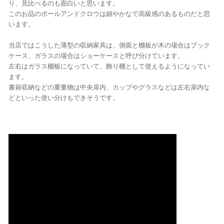
り、見比べるのも面白いと思います。
このお品のボールアンドクロウは細やかなで高級感のあるものだと思
います。
当店ではこうした薄型の収納家具は、側面と棚板が木の場合はブック
ケース、ガラスの場合はショーケースと呼び分けています。
左右はガラス棚板になっていて、飾り棚として使えるようになってい
ます。
書籍収納などの重量物は中央扉内、カップやグラスなどは左右扉内な
どといった使い分けもできそうです。