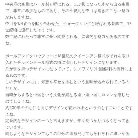
中央扉の杢目はバール材と呼ばれる、こぶ状になった木から出る杢目
で、非常に希少なものであり、その不規則な杢目は飽きのこない魅力
がありますね。
杢目を1/4ずつを貼り合わせた、クォータリングと呼ばれる装飾で、17
世紀頃に流行したそうです。
数世紀にわたって非常に長い間愛される、普遍的な魅力があるのです
ね。
ボールアンドクロウフットは18世紀のクイーンアン様式やそれを取り
入れたチッペンデール様式の頃に流行したデザインになります。
爪が珠を持つデザインになっていて、シノワズリ(中国趣味)の流行によ
るものです。
このデザインには、知恵や幸せを掴むという意味が込められているの
だとか。
当時からすると中国という文化が異なる遠い遠い国にロマンを感じた
のでしょうね。
約200年ののちにも同じデザインが使われるというのもすごいことです
よね。
定番的なデザインの一つと言えますが、年々見つかりづらくなってき
ています。
同じようなデザインでもこの部分の造形だけでもそれぞれに違いがあ