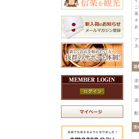
イ
こ
落
オ
あ
ア
天
送
送
開
送
配
安