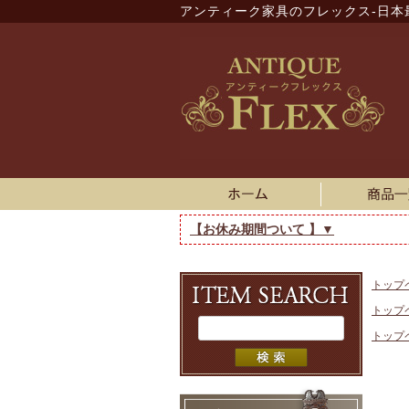
アンティーク家具のフレックス-日本
【お休み期間ついて 】▼
トップ
トップ
トップ