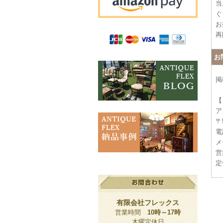
当
ぐ
お
再
お
掲
【
ア
〒
電話
メー
営
定
有限会社フレックス
営業時間
10時～17時
木曜定休日