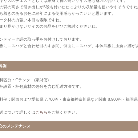
ギリスのチェストとしては細身で背の高いサイズ感も魅力のお品です。
の背の高さで引き出しが6段も付いたたっぷりの収納量も使いやすそうですね
ち着きのあるお色に経年による使用感もかっこいいと思います。
ーク材の力強い木目も素敵ですね。
まり見かけないサイズのお品をぜひご検討くださいね。
ンティーク調の取っ手をお付けしております。
板にニスハゲと合わせ目のすき間、側面にニスハゲ、本体底板に虫食い跡が
料例
料区分：Cランク (家財便)
梱設置・梱包資材の処分を含む配送方法です。
料例：関西および愛知県 7,700円・東京都神奈川県など関東 8,900円・福岡県 9
送について詳しくは
こちら
をご覧ください。
心のメンテナンス