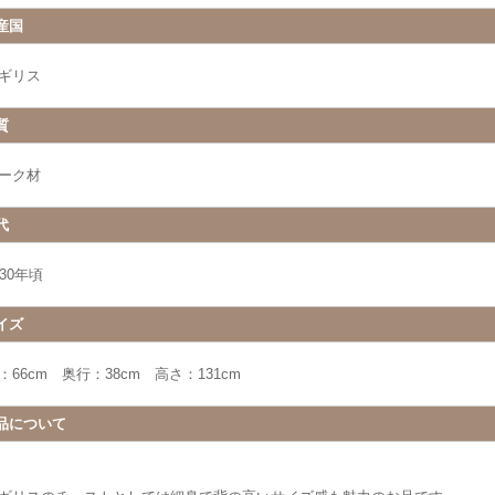
産国
ギリス
質
ーク材
代
930年頃
イズ
：66cm 奥行：38cm 高さ：131cm
品について