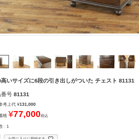
高いサイズに6段の引き出しがついた チェスト 81131
品番号
81131
参考上代
¥
131,000
¥
77,000
価格
税込
数
1
お気に入りに登録する