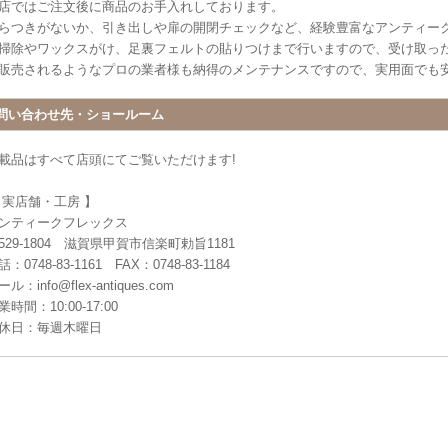
店ではご注文後に商品のお手入れしております。
らつきがないか、引き出しや扉の開閉チェックなど、経験豊富なアンティー
掃除やワックスがけ、足裏フェルトの貼りつけまで行いますので、受け取っ
販売されるようなプロの業者様も納得のメンテナンスですので、実用面でも
問い合わせ先・ショールーム
載品はすべて店頭にてご覧いただけます!
 実店舗・工房 】
ンティークフレックス
529-1804 滋賀県甲賀市信楽町勅旨1181
：0748-83-1161 FAX：0748-83-1184
ル：info@flex-antiques.com
業時間：10:00-17:00
休日：毎週木曜日