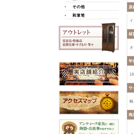
その他
原
和箪笥
イ
材
オ
年
1
サ
幅
商