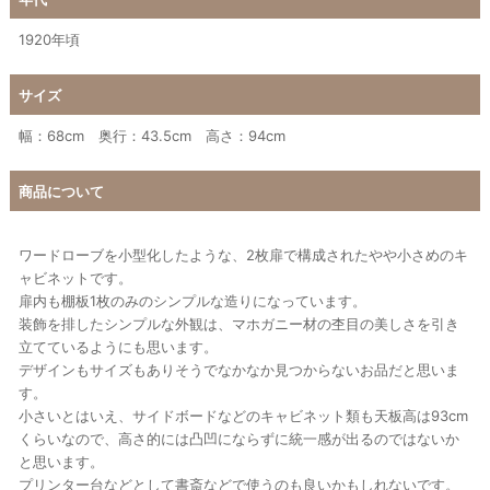
1920年頃
サイズ
幅：68cm 奥行：43.5cm 高さ：94cm
商品について
ワードローブを小型化したような、2枚扉で構成されたやや小さめのキ
ャビネットです。
扉内も棚板1枚のみのシンプルな造りになっています。
装飾を排したシンプルな外観は、マホガニー材の杢目の美しさを引き
立てているようにも思います。
デザインもサイズもありそうでなかなか見つからないお品だと思いま
す。
小さいとはいえ、サイドボードなどのキャビネット類も天板高は93cm
くらいなので、高さ的には凸凹にならずに統一感が出るのではないか
と思います。
プリンター台などとして書斎などで使うのも良いかもしれないです。