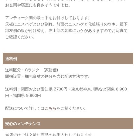
お玄関や寝室にも良さそうですよね。
アンティーク調の取っ手をお付けしております。
天板にニスハゲとひび割れ、前面のニスハゲと化粧張りのウキ、最下
部左側の板が付け替え、左上部の装飾にカケがありますのでお写真で
ご確認ください。
送料例
送料区分：Cランク (家財便)
開梱設置・梱包資材の処分を含む配送方法です。
送料例：関西および愛知県 7,700円・東京都神奈川県など関東 8,900
円・福岡県 9,800円
配送について詳しくは
こちら
をご覧ください。
安心のメンテナンス
当店ではご注文後に商品のお手入れしております。