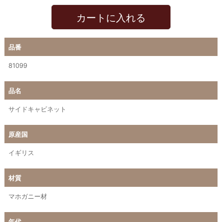
カートに入れる
品番
81099
品名
サイドキャビネット
原産国
イギリス
材質
マホガニー材
年代