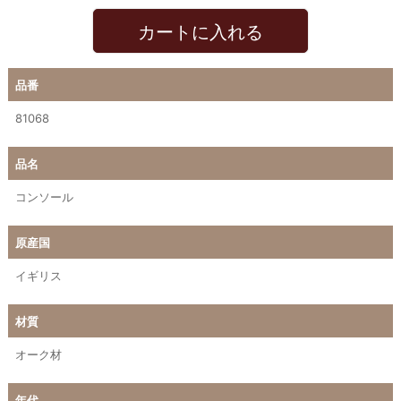
カートに入れる
品番
81068
品名
コンソール
原産国
イギリス
材質
オーク材
年代