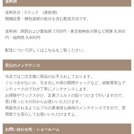
送料例
送料区分：Cランク (家財便)
開梱設置・梱包資材の処分を含む配送方法です。
送料例：関西および愛知県 7,700円・東京都神奈川県など関東 8,900
円・福岡県 9,800円
配送について詳しくは
こちら
をご覧ください。
安心のメンテナンス
当店ではご注文後に商品のお手入れしております。
ぐらつきがないか、引き出しや扉の開閉チェックなど、経験豊富なア
ンティークのプロが丁寧にメンテナンスします。
お掃除やワックスがけ、足裏フェルトの貼りつけまで行いますので、
受け取ったその日からお使いいただけます。
再販売されるようなプロの業者様も納得のメンテナンスですので、実
用面でも安心してお使いいただけますよ。
お問い合わせ先・ショールーム