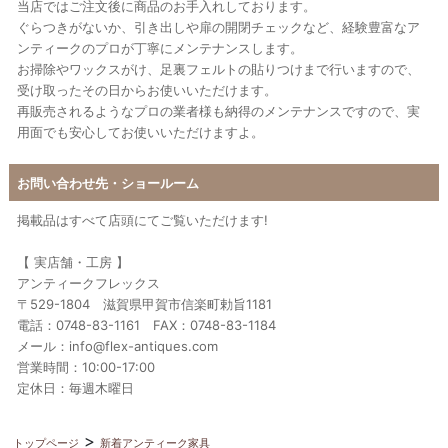
当店ではご注文後に商品のお手入れしております。
ぐらつきがないか、引き出しや扉の開閉チェックなど、経験豊富なア
ンティークのプロが丁寧にメンテナンスします。
お掃除やワックスがけ、足裏フェルトの貼りつけまで行いますので、
受け取ったその日からお使いいただけます。
再販売されるようなプロの業者様も納得のメンテナンスですので、実
用面でも安心してお使いいただけますよ。
お問い合わせ先・ショールーム
掲載品はすべて店頭にてご覧いただけます!
【 実店舗・工房 】
アンティークフレックス
〒529-1804 滋賀県甲賀市信楽町勅旨1181
電話：0748-83-1161 FAX：0748-83-1184
メール：info@flex-antiques.com
営業時間：10:00-17:00
定休日：毎週木曜日
トップページ
新着アンティーク家具