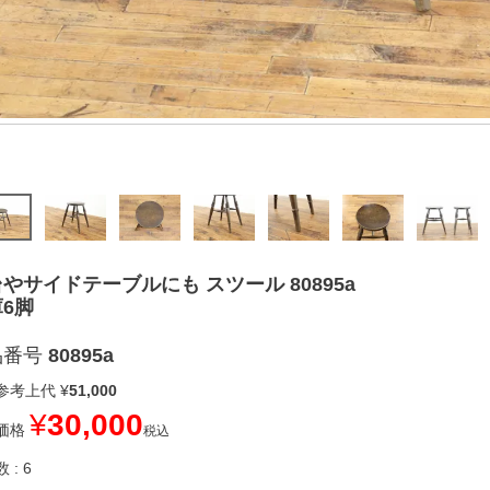
やサイドテーブルにも スツール 80895a
6脚
品番号
80895a
参考上代
¥
51,000
¥
30,000
価格
税込
数
6