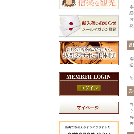
素
経
お
花
送
送
送
配
安
当
ぐ
お
再