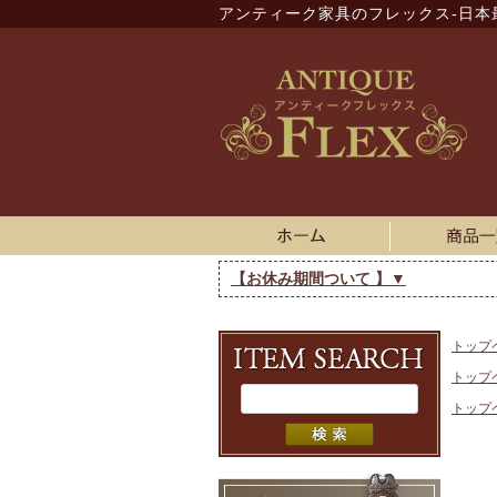
アンティーク家具のフレックス-日本
【お休み期間ついて 】▼
トップ
トップ
トップ