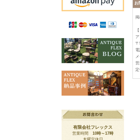
お
掲
【
ア
〒
電話
メー
営
定
有限会社フレックス
営業時間
10時～17時
木曜定休日