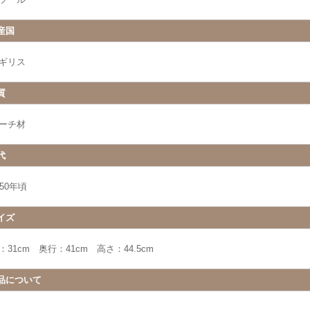
産国
ギリス
質
ーチ材
代
950年頃
イズ
：31cm 奥行：41cm 高さ：44.5cm
品について