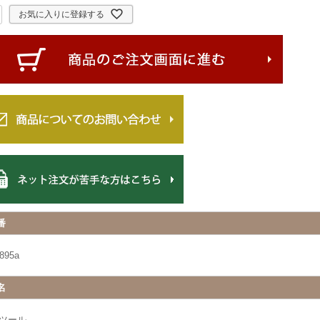
お気に入りに登録する
番
895a
名
ツール