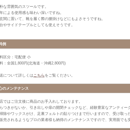
朴な雰囲気のスツールです。
年による使用感も味わい深いですね。
玄関に置いて、靴を履く際の腰掛けなどにもよさそうですね。
台やサイドテーブルとしても使えそうです。
料例
料区分：宅配便 小
料：全国1,800円(北海道・沖縄2,800円)
送について詳しくは
こちら
をご覧ください。
心のメンテナンス
店ではご注文後に商品のお手入れしております。
らつきがないか、引き出しや扉の開閉チェックなど、経験豊富なアンティー
掃除やワックスがけ、足裏フェルトの貼りつけまで行いますので、受け取っ
販売されるようなプロの業者様も納得のメンテナンスですので、実用面でも