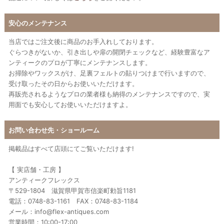
安心のメンテナンス
当店ではご注文後に商品のお手入れしております。
ぐらつきがないか、引き出しや扉の開閉チェックなど、経験豊富なア
ンティークのプロが丁寧にメンテナンスします。
お掃除やワックスがけ、足裏フェルトの貼りつけまで行いますので、
受け取ったその日からお使いいただけます。
再販売されるようなプロの業者様も納得のメンテナンスですので、実
用面でも安心してお使いいただけますよ。
お問い合わせ先・ショールーム
掲載品はすべて店頭にてご覧いただけます!
【 実店舗・工房 】
アンティークフレックス
〒529-1804 滋賀県甲賀市信楽町勅旨1181
電話：0748-83-1161 FAX：0748-83-1184
メール：info@flex-antiques.com
営業時間：10:00-17:00