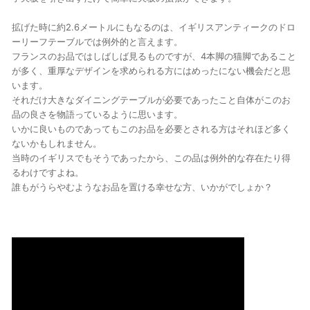
拡げた時に約2.6メートルにもなるのは、イギリスアンティークのドロ
ーリーフテーブルでは例外的と言えます。
フランスのお品ではしばしば見るものですが、4本脚の猫脚であること
が多く、重厚なデザインを求められる方にはめったにない機会だと思
います。
それだけ大きなダイニングテーブルが必要であったこと自体がこのお
品の良さを物語っているように思います。
いかに良いものであってもこのお品を必要とされる方はそれほど多く
ないかもしれません。
当時のイギリスでもそうであったから、この品は例外的な存在たり得
るわけですよね。
誰もがうらやむようなお品を置ける幸せな方、いかがでしょか？