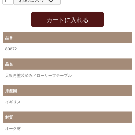
カートに入れる
品番
80872
品名
天板再塗装済みドローリーフテーブル
原産国
イギリス
材質
オーク材