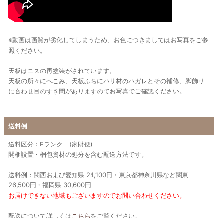
※動画は画質が劣化してしまうため、お色につきましてはお写真をご参
照ください。
天板はニスの再塗装がされています。
天板の所々にへこみ、天板ふちにハリ材のハガレとその補修、脚飾り
に合わせ目のすき間がありますのでお写真でご確認ください。
送料例
送料区分：Fランク (家財便)
開梱設置・梱包資材の処分を含む配送方法です。
送料例：関西および愛知県 24,100円・東京都神奈川県など関東
26,500円・福岡県 30,600円
お届けできない地域もございますのでお問い合わせください。
配送について詳しくは
こちら
をご覧ください。