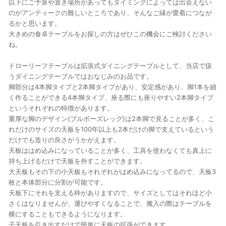
以下にご予算や置き場所があってもタイミングによっては出会えない
のがアンティークの難しいところであり、そんなご縁が愛着につなが
るかと思います。
大きめの食卓テーブルをお探しの方はぜひこの機会にご検討ください
ね。
ドローリーフテーブルは拡張式ダイニングテーブルとして、当店で扱
うダイニングテーブルではおなじみのお品です。
脚部分は4本脚タイプと2本脚タイプがあり、安定感があり、脚1本を細
く作ることができる4本脚タイプ、座る際にも座りやすい2本脚タイプ
というそれぞれの特徴があります。
重厚な脚のデザイン(ブルボーズレッグ)は2本脚で見ることが多く、こ
れだけのサイズの天板を100年以上も2本だけの脚で支えているという
だけでも造りの良さがうかがえます。
天板ははめ込みになっていることが多く、工具を使わなくても真上に
持ち上げるだけで天板を外すことができます。
大天板もその下の小天板もそれぞれがはめ込みになってるので、天板3
枚と本体部分に分割が可能です。
天板下にそれを支える枠がありますので、サイズとしてはそれほど小
さくはなりませんが、運びやすくなることで、搬入の際はテーブルを
横にすることもできるようになります。
子天板を引き出すだけで簡単に天板の拡張ができます。