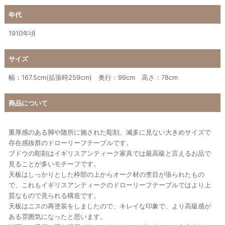
年代
1910年頃
サイズ
幅：167.5cm(拡張時259cm) 奥行：99cm 高さ：78cm
商品について
重厚感のある脚や随所に施された彫刻、滅多に見ない大きめサイズで
存在感抜群のドローリーフテーブルです。
ブドウの彫刻はイギリスアンティーク家具では最高級と言えるお品で
見ることが多いモチーフです。
天板はしっかりとした枠部の上からオーク材の杢目が張られたもの
で、これもイギリスアンティークのドローリーフテーブルではより上
質なもので見られる構造です。
天板はニスの再塗装をしましたので、キレイな印象で、より高級感が
ある雰囲気になったと思います。