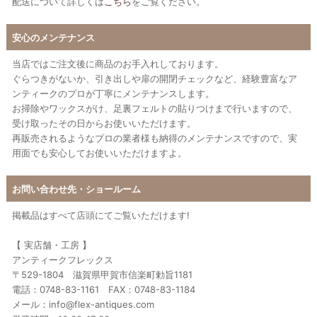
配送について詳しくは
こちら
をご覧ください。
安心のメンテナンス
当店ではご注文後に商品のお手入れしております。
ぐらつきがないか、引き出しや扉の開閉チェックなど、経験豊富なア
ンティークのプロが丁寧にメンテナンスします。
お掃除やワックスがけ、足裏フェルトの貼りつけまで行いますので、
受け取ったその日からお使いいただけます。
再販売されるようなプロの業者様も納得のメンテナンスですので、実
用面でも安心してお使いいただけますよ。
お問い合わせ先・ショールーム
掲載品はすべて店頭にてご覧いただけます!
【 実店舗・工房 】
アンティークフレックス
〒529-1804 滋賀県甲賀市信楽町勅旨1181
電話：0748-83-1161 FAX：0748-83-1184
メール：info@flex-antiques.com