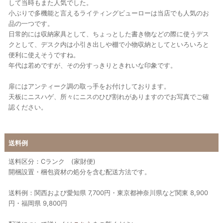
して当時もまた人気でした。
小ぶりで多機能と言えるライティングビューローは当店でも人気のお
品の一つです。
日常的には収納家具として、ちょっとした書き物などの際に使うデス
クとして、デスク内は小引き出しや棚で小物収納としてといろいろと
便利に使えそうですね。
年代は若めですが、その分すっきりときれいな印象です。
扉にはアンティーク調の取っ手をお付けしております。
天板にニスハゲ、所々にニスのひび割れがありますのでお写真でご確
認ください。
送料例
送料区分：Cランク (家財便)
開梱設置・梱包資材の処分を含む配送方法です。
送料例：関西および愛知県 7,700円・東京都神奈川県など関東 8,900
円・福岡県 9,800円