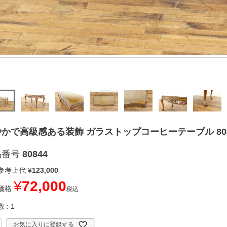
かで高級感ある装飾 ガラストップコーヒーテーブル 808
品番号
80844
参考上代
¥
123,000
¥
72,000
価格
税込
数
1
お気に入りに登録する