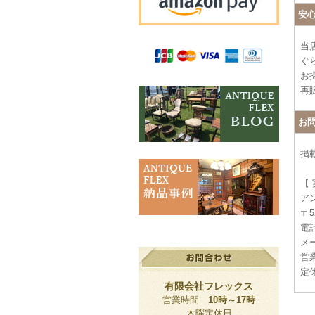
安
当
ぐ
お
再
お
掲
【
ア
〒5
電話
メー
営業
定
有限会社フレックス
営業時間
10時～17時
木曜定休日