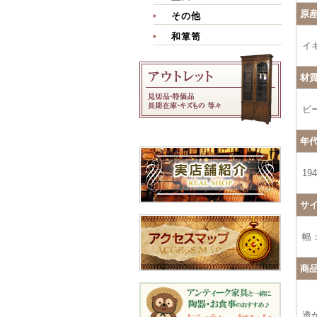
原
その他
和箪笥
イ
材
ビ
年
19
サ
幅：
商
透