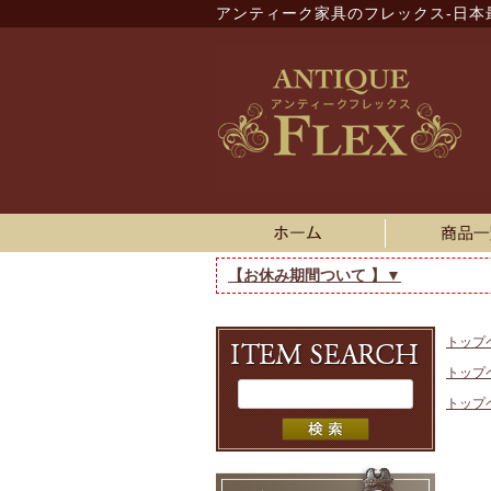
アンティーク家具のフレックス-日本
【お休み期間ついて 】▼
トップ
トップ
トップ