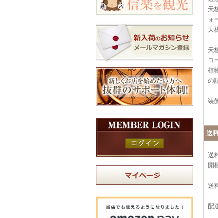
天
ォ
天
天
コ
植
の
装
送
送
開
送料
配