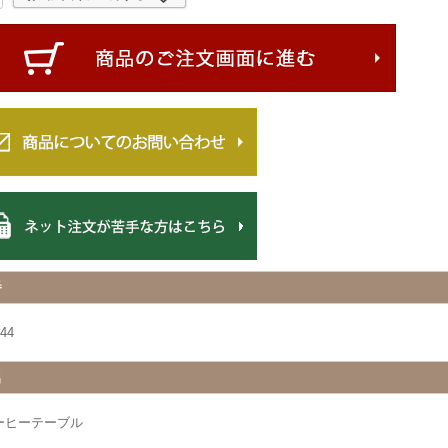
番
44
名
ーヒーテーブル