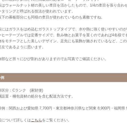
板はウォールナット材の美しい杢目を活かしたもので、1/4の杢目を張り合わ
ータリングと呼ばれる技法が使われています。
板下の幕板部分にも同様の杢目が使われているのも素敵ですね。
板にはガラスをはめ込むガラストップタイプで、水や熱に強く使いやすいのが
ーヒーテーブルでは定番サイズで、飲み物とお菓子を置くのであれば4名様で
物をモチーフとした美しいデザイン、足先にも装飾が施されているなど、この
証左であるように思います。
飾部など所々にひび割れがありますのでお写真でご確認ください。
料例
料区分：Cランク (家財便)
梱設置・梱包資材の処分を含む配送方法です。
例：関西および愛知県 7,700円・東京都神奈川県など関東 8,900円・福岡県 9
送について詳しくは
こちら
をご覧ください。