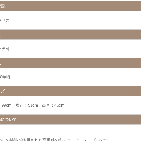
産国
ギリス
質
ーチ材
代
40年頃
イズ
99cm 奥行：51cm 高さ：46cm
品について
かしの装飾が多用された高級感のあるコーヒーテーブルです。