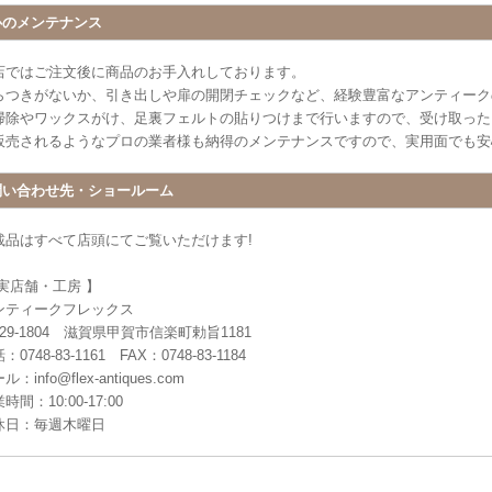
心のメンテナンス
店ではご注文後に商品のお手入れしております。
らつきがないか、引き出しや扉の開閉チェックなど、経験豊富なアンティーク
掃除やワックスがけ、足裏フェルトの貼りつけまで行いますので、受け取った
販売されるようなプロの業者様も納得のメンテナンスですので、実用面でも安
問い合わせ先・ショールーム
載品はすべて店頭にてご覧いただけます!
 実店舗・工房 】
ンティークフレックス
29-1804 滋賀県甲賀市信楽町勅旨1181
：0748-83-1161 FAX：0748-83-1184
ル：info@flex-antiques.com
時間：10:00-17:00
休日：毎週木曜日