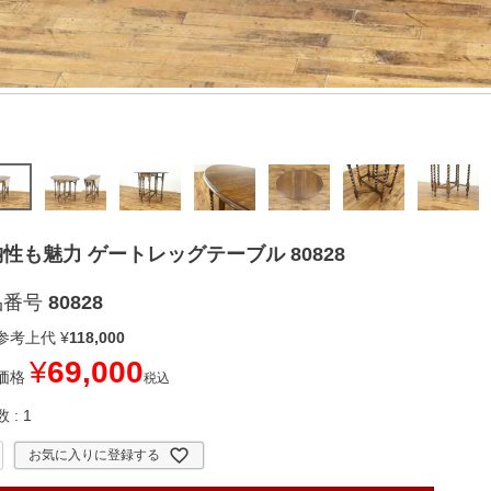
性も魅力 ゲートレッグテーブル 80828
品番号
80828
参考上代
¥
118,000
¥
69,000
価格
税込
数
1
お気に入りに登録する