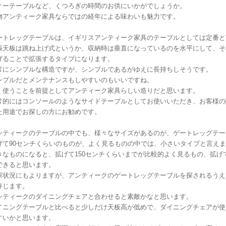
ィーテーブルなど、くつろぎの時間のお供にいかがでしょうか。
物アンティーク家具ならではの経年による味わいも魅力です。
ートレッグテーブルは、イギリスアンティーク家具のテーブルとしては定番と
張天板は跳ね上げ式というか、収納時は垂直になっているのを水平にして、そ
げることで拡張するタイプになります。
常にシンプルな構造ですが、シンプルであるがゆえに長持ちしそうです。
ンプルだとメンテナンスもしやすいのもいいですね。
く使うことを前提としてアンティーク家具らしい造りだと思います。
常的にはコンソールのようなサイドテーブルとしてお使いいただき、お客様の
た用途でお探しの方にお勧めです。
ンティークのテーブルの中でも、様々なサイズがあるのが、ゲートレッグテー
げて90センチくらいのものが、よく見るものの中では、小さいタイプと言え
きなものになると、拡げて150センチくらいまでが比較的よく見るもの、拡げ
できると思います。
庫状況にもよりますが、アンティークのゲートレッグテーブルを探されるうえ
存じます。
ンティークのダイニングチェアと合わせると素敵かなと思います。
イニングテーブルと比べると少しだけ天板高が低めで、ダイニングチェアが使
すいかと思います。