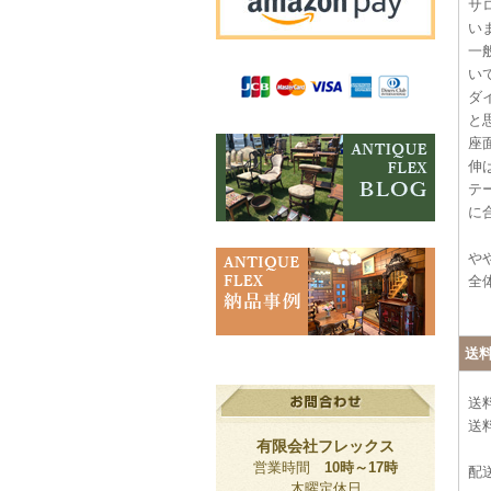
サ
い
一
い
ダ
と
座
伸
テ
に
や
全
送
送
送料
有限会社フレックス
営業時間
10時～17時
配
木曜定休日