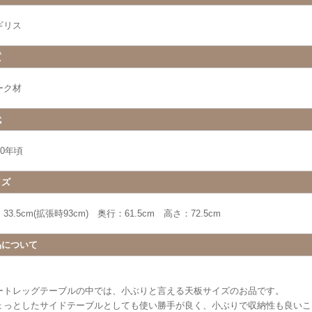
ギリス
質
ーク材
代
20年頃
イズ
33.5cm(拡張時93cm) 奥行：61.5cm 高さ：72.5cm
品について
ートレッグテーブルの中では、小ぶりと言える天板サイズのお品です。
ょっとしたサイドテーブルとしても使い勝手が良く、小ぶりで収納性も良いこ