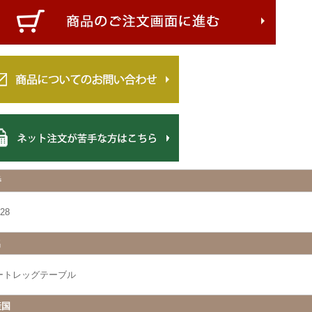
番
28
名
ートレッグテーブル
産国