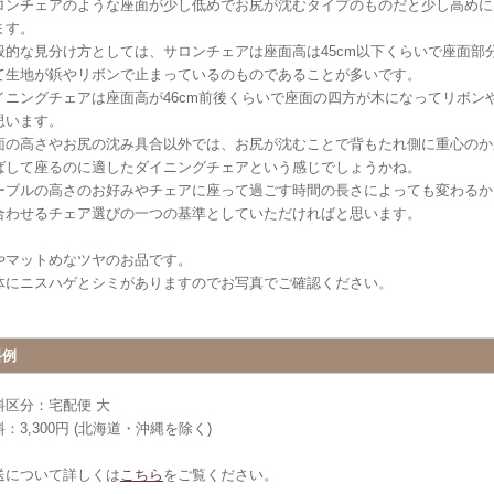
ロンチェアのような座面が少し低めでお尻が沈むタイプのものだと少し高めに
ます。
般的な見分け方としては、サロンチェアは座面高は45cm以下くらいで座面部
て生地が鋲やリボンで止まっているのものであることが多いです。
イニングチェアは座面高が46cm前後くらいで座面の四方が木になってリボン
思います。
面の高さやお尻の沈み具合以外では、お尻が沈むことで背もたれ側に重心のか
ばして座るのに適したダイニングチェアという感じでしょうかね。
ーブルの高さのお好みやチェアに座って過ごす時間の長さによっても変わるか
合わせるチェア選びの一つの基準としていただければと思います。
やマットめなツヤのお品です。
体にニスハゲとシミがありますのでお写真でご確認ください。
料例
料区分：宅配便 大
：3,300円 (北海道・沖縄を除く)
送について詳しくは
こちら
をご覧ください。