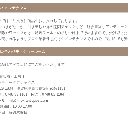
心のメンテナンス
店ではご注文後に商品のお手入れしております。
らつきがないか、引き出しや扉の開閉チェックなど、経験豊富なアンティーク
掃除やワックスがけ、足裏フェルトの貼りつけまで行いますので、受け取った
販売されるようなプロの業者様も納得のメンテナンスですので、実用面でも安
問い合わせ先・ショールーム
載品はすべて店頭にてご覧いただけます!
 実店舗・工房 】
ンティークフレックス
29-1804 滋賀県甲賀市信楽町勅旨1181
：0748-83-1161 FAX：0748-83-1184
ル：info@flex-antiques.com
時間：10:00-17:00
休日：毎週木曜日