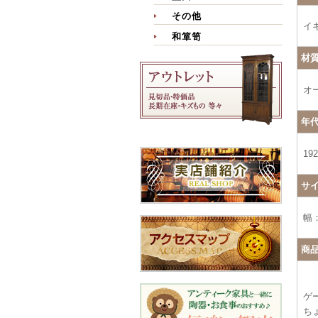
その他
イ
和箪笥
材
オ
年
19
サ
幅：
商
ゲ
ち