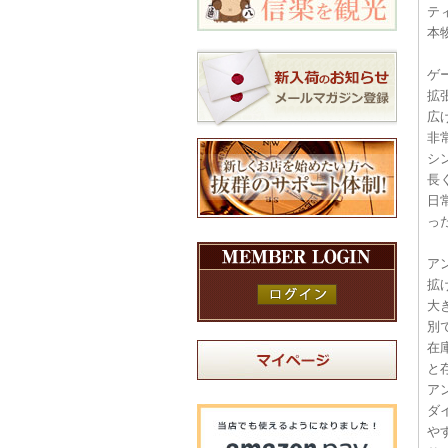
テ
本
ゲ
拡
広
非
シ
長
日
っ
ア
拡
大
別
在
と
ア
ダ
や