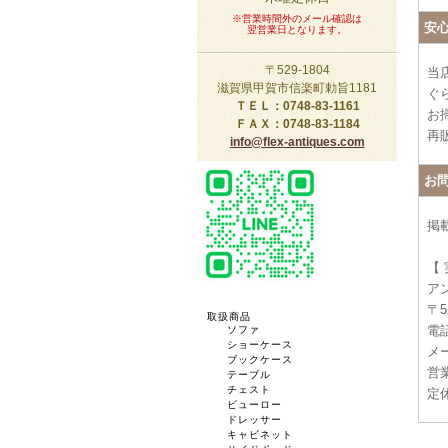
※営業時間外のメール確認は
安
翌営業日となります。
〒529-1804
当
滋賀県甲賀市信楽町勅旨1181
ぐ
ＴＥＬ：0748-83-1161
お
ＦＡＸ：0748-83-1184
再
info@flex-antiques.com
お
掲
【
ア
〒5
取扱商品
電話
ソファ
ショーケース
メー
ブックケース
営業
テーブル
チェスト
定
ビューロー
ドレッサー
キャビネット