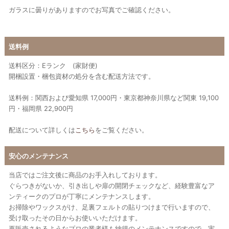
ガラスに曇りがありますのでお写真でご確認ください。
送料例
送料区分：Eランク (家財便)
開梱設置・梱包資材の処分を含む配送方法です。
送料例：関西および愛知県 17,000円・東京都神奈川県など関東 19,100
円・福岡県 22,900円
配送について詳しくは
こちら
をご覧ください。
安心のメンテナンス
当店ではご注文後に商品のお手入れしております。
ぐらつきがないか、引き出しや扉の開閉チェックなど、経験豊富なア
ンティークのプロが丁寧にメンテナンスします。
お掃除やワックスがけ、足裏フェルトの貼りつけまで行いますので、
受け取ったその日からお使いいただけます。
再販売されるようなプロの業者様も納得のメンテナンスですので、実