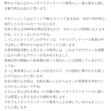
華やかでありながらイギリスアンティーク家具らしい落ち着きも感じ
る魅力的なお品だと思います。
デザインとしてはビクトリア期(ビクトリア女王在位：1837-1901年)に
流行したスタイルの一つになります。
日本で言えば1868年が明治元年なので、それくらいの時期になります
かね、ピンとこないかもですね。
こうしたビクトリアンのデザインは、イギリスアンティーク家具の中
では珍しい華やかさのあるデザインだと思います。
大英帝国絶頂期とも言えるこの時代には、これまでのデザインを踏襲
しながら様々なデザインが生み出されました。
貴族以外の階級から富裕層が続々と現れたことも関係しているのでし
ょうね。
きっと家具屋さんにも多くの注文が入り、その技術と華やかさを競っ
たのではないかと思います。
社会の新たな主役は、伝統を重んじながらもどこか革新性を求めてい
たのかもしれないですね。
どちらと言えば引き締まった印象が強いイギリスアンティークに置い
ては異質とも言えるほどの個性を感じます。
それでもイギリスアンティーク家具らしさを残しているのもすごいこ
とだと思います。