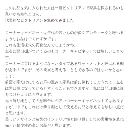
このお品を気に入られた方は一度ビクトリアンで家具を探されるのも
良いかも知れません。
代表的なビクトリアンを集めてみました
コーナーキャビネットは年代の若いものが多くアンティークと呼べる
ようなお品はごくわずかです。
これも生活様式の変化なんでしょうかね。
左右に開口棚がついてるのもコーナーキャビネットでは珍しいことで
す。
コーナーに置けるようになったタイプあるワットノットと呼ばれる棚
があるのですが、その発展と考えることもできるのではないかと思い
ます。
前面が扉だけにすると扉の重みで家具は前に倒れてしまうので、左右
は開口棚になっていると考えることもできますが、私には開口棚に扉
をつけたようにも見えます。
元々飾り棚としての意味合いの強いコーナーキャビネットではありま
すが、中でもこれだけ飾り棚として使えるお品と考えても珍しい点だ
と思います。
美しいデザインと装飾のインテリア性と飾り棚としての実用性を兼ね
備えた希少性の高いお品だと思います。