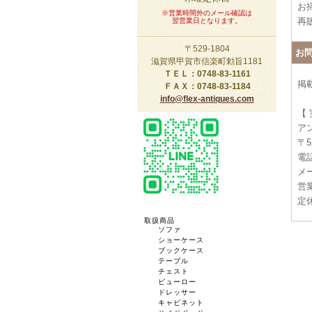
お
※営業時間外のメール確認は
再
翌営業日となります。
〒529-1804
お
滋賀県甲賀市信楽町勅旨1181
ＴＥＬ：0748-83-1161
掲
ＦＡＸ：0748-83-1184
info@flex-antiques.com
【
ア
〒5
電話
メー
営業
定
取扱商品
ソファ
ショーケース
ブックケース
テーブル
チェスト
ビューロー
ドレッサー
キャビネット