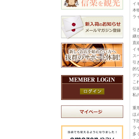
イ
本
ラ
引
継
直
イ
ス
引
的
デ
こ
伝
私
重
ほ
下
ラ
多