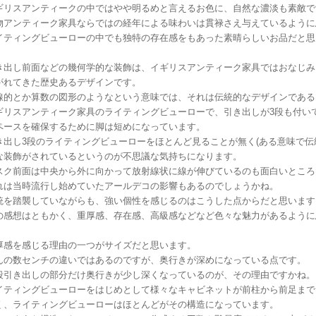
ギリスアンティークの中ではやや明るめと言えるお色に、自然な濃淡も素敵で
物アンティーク家具ならではの経年による味わいは貫禄さえ与えているように
イティングビューローの中でも独特の存在感をもあった素晴らしいお品だと思
き出し前面などの幾何学的な装飾は、イギリスアンティーク家具ではおなじみ
がれてきた歴史あるデザインです。
線的とか算数の図形のようなという意味では、それは伝統的なデザインである
ギリスアンティーク家具のライティングビューローで、引き出しが3段も付い
ペースを確保するために脚は短めになっています。
き出し3段のライティングビューローをほとんど見ることが無く(ある意味で伝
な装飾がされているというのが不思議な気持ちになります。
スク前面は中央から外に向かって放射線状に線が伸びているのも面白いところ
れは当時流行し始めていたアールデコの影響もあるのでしょうかね。
統を踏襲していながらも、強い個性を感じるのはこうした点からだと思います
の感想はともかく、重厚感、存在感、高級感などなど色々な魅力があるように
厚感を感じる理由の一つがサイズだと思います。
んの数センチの違いではあるのですが、奥行きが深めになっている点です。
段引き出しの部分だけ奥行きが少し深くなっているのが、その理由ですかね。
イティングビューローをはじめとして様々なキャビネットが前柱から前足までは
く、ライティングビューローはほとんどがその構造になっています。