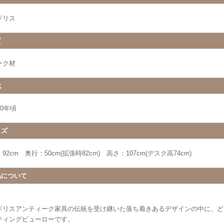
ギリス
質
ーク材
代
20年頃
イズ
92cm 奥行：50cm(拡張時82cm) 高さ：107cm(デスク高74cm)
品について
ギリスアンティーク家具の伝統を受け継いた落ち着きあるデザインの中に、ど
ティングビューローです。