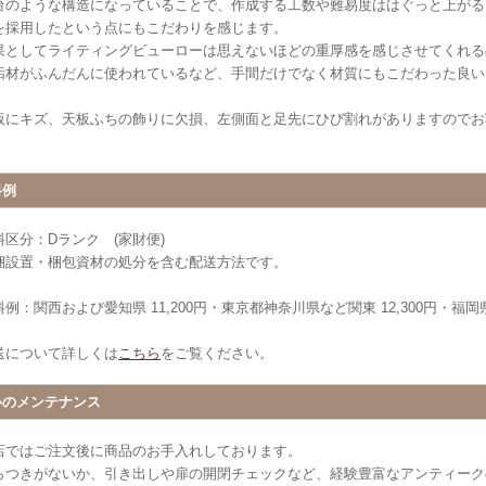
台のような構造になっていることで、作成する工数や難易度ははぐっと上がる
を採用したという点にもこだわりを感じます。
果としてライティングビューローは思えないほどの重厚感を感じさせてくれる
垢材がふんだんに使われているなど、手間だけでなく材質にもこだわった良い
板にキズ、天板ふちの飾りに欠損、左側面と足先にひび割れがありますのでお
料例
料区分：Dランク (家財便)
梱設置・梱包資材の処分を含む配送方法です。
例：関西および愛知県 11,200円・東京都神奈川県など関東 12,300円・福岡県 
送について詳しくは
こちら
をご覧ください。
心のメンテナンス
店ではご注文後に商品のお手入れしております。
らつきがないか、引き出しや扉の開閉チェックなど、経験豊富なアンティーク