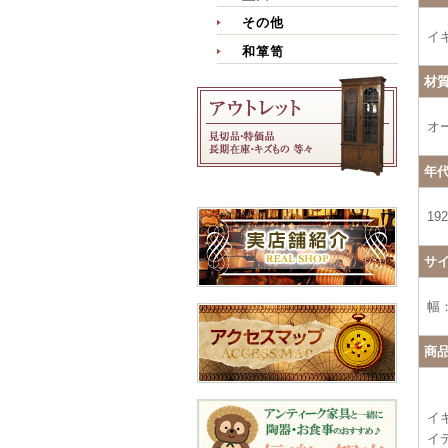
その他
イ
和箪笥
材
オ
年
19
サ
幅：
商
イ
イ