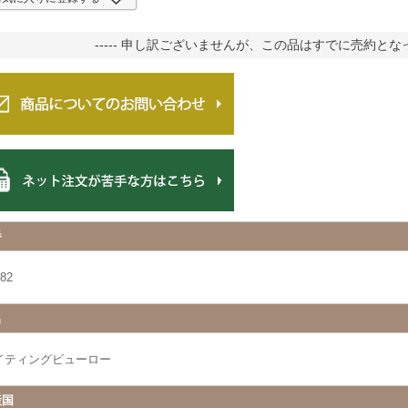
----- 申し訳ございませんが、この品はすでに売約となって
番
82
名
イティングビューロー
産国