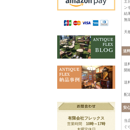
土
ン
結
無
天
送
送
開
送料
配
安
有限会社フレックス
当
営業時間
10時～17時
ぐ
木曜定休日