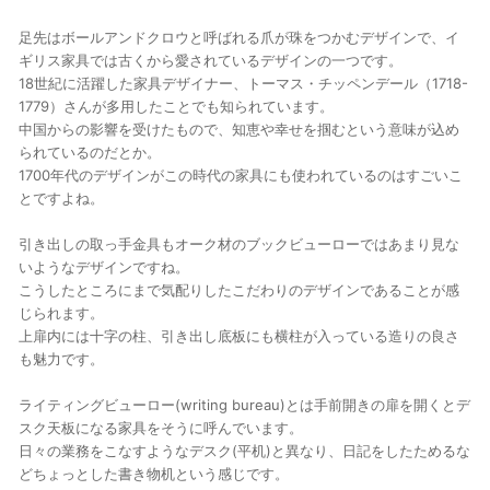
足先はボールアンドクロウと呼ばれる爪が珠をつかむデザインで、イ
ギリス家具では古くから愛されているデザインの一つです。
18世紀に活躍した家具デザイナー、トーマス・チッペンデール（1718-
1779）さんが多用したことでも知られています。
中国からの影響を受けたもので、知恵や幸せを掴むという意味が込め
られているのだとか。
1700年代のデザインがこの時代の家具にも使われているのはすごいこ
とですよね。
引き出しの取っ手金具もオーク材のブックビューローではあまり見な
いようなデザインですね。
こうしたところにまで気配りしたこだわりのデザインであることが感
じられます。
上扉内には十字の柱、引き出し底板にも横柱が入っている造りの良さ
も魅力です。
ライティングビューロー(writing bureau)とは手前開きの扉を開くとデ
スク天板になる家具をそうに呼んでいます。
日々の業務をこなすようなデスク(平机)と異なり、日記をしたためるな
どちょっとした書き物机という感じです。