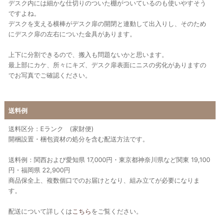
デスク内には細かな仕切りのついた棚がついているのも使いやすそう
ですよね。
デスクを支える横棒がデスク扉の開閉と連動して出入りし、そのため
にデスク扉の左右についた金具があります。
上下に分割できるので、搬入も問題ないかと思います。
最上部にカケ、所々にキズ、デスク扉表面にニスの劣化がありますの
でお写真でご確認ください。
送料例
送料区分：Eランク (家財便)
開梱設置・梱包資材の処分を含む配送方法です。
送料例：関西および愛知県 17,000円・東京都神奈川県など関東 19,100
円・福岡県 22,900円
商品保全上、複数個口でのお届けとなり、組み立てが必要になりま
す。
配送について詳しくは
こちら
をご覧ください。