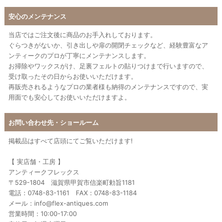
安心のメンテナンス
当店ではご注文後に商品のお手入れしております。
ぐらつきがないか、引き出しや扉の開閉チェックなど、経験豊富なア
ンティークのプロが丁寧にメンテナンスします。
お掃除やワックスがけ、足裏フェルトの貼りつけまで行いますので、
受け取ったその日からお使いいただけます。
再販売されるようなプロの業者様も納得のメンテナンスですので、実
用面でも安心してお使いいただけますよ。
お問い合わせ先・ショールーム
掲載品はすべて店頭にてご覧いただけます!
【 実店舗・工房 】
アンティークフレックス
〒529-1804 滋賀県甲賀市信楽町勅旨1181
電話：0748-83-1161 FAX：0748-83-1184
メール：info@flex-antiques.com
営業時間：10:00-17:00