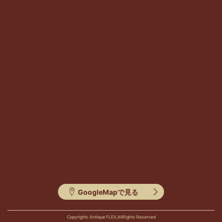
GoogleMapで見る
Copyrightc Antique FLEX,AllRights Reserved