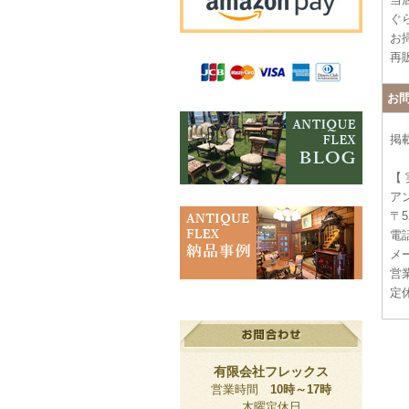
ぐ
お
再
お
掲
【
ア
〒5
電話
メー
営業
定
有限会社フレックス
営業時間
10時～17時
木曜定休日