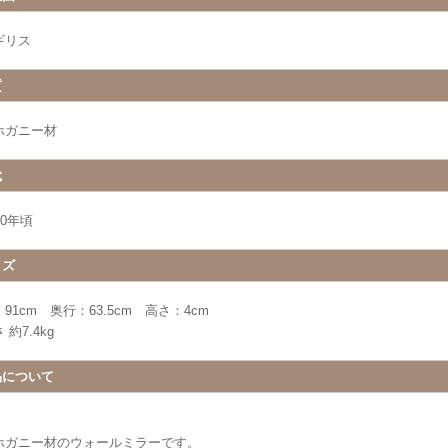
ギリス
質
ホガニー材
代
30年頃
イズ
91cm 奥行：63.5cm 高さ：4cm
 約7.4kg
品について
ホガニー材のウォールミラーです。