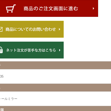
番
35
名
ォールミラー
産国