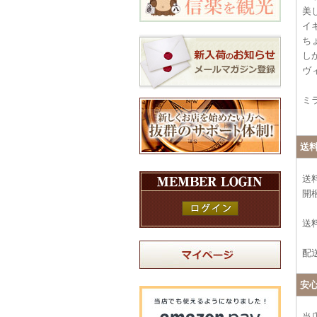
美
イ
ち
し
ヴ
ミ
送
送
開
送料
配
安
当