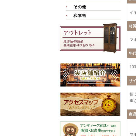
その他
イ
和箪笥
材
マ
年
19
サ
幅：
重さ
商
マ