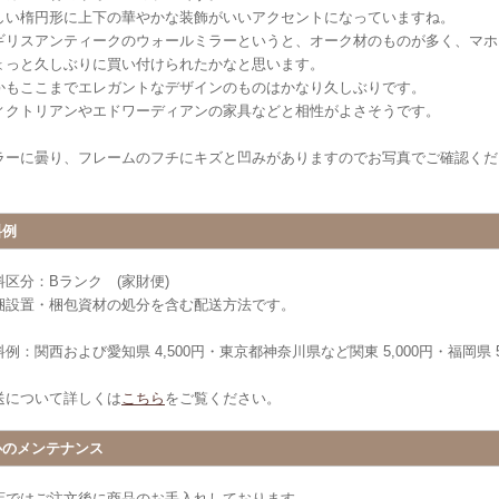
しい楕円形に上下の華やかな装飾がいいアクセントになっていますね。
ギリスアンティークのウォールミラーというと、オーク材のものが多く、マホ
ょっと久しぶりに買い付けられたかなと思います。
かもここまでエレガントなデザインのものはかなり久しぶりです。
ィクトリアンやエドワーディアンの家具などと相性がよさそうです。
ラーに曇り、フレームのフチにキズと凹みがありますのでお写真でご確認くだ
料例
料区分：Bランク (家財便)
梱設置・梱包資材の処分を含む配送方法です。
例：関西および愛知県 4,500円・東京都神奈川県など関東 5,000円・福岡県 5
送について詳しくは
こちら
をご覧ください。
心のメンテナンス
店ではご注文後に商品のお手入れしております。