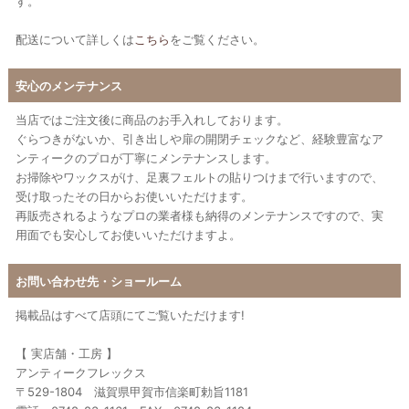
す。
配送について詳しくは
こちら
をご覧ください。
安心のメンテナンス
当店ではご注文後に商品のお手入れしております。
ぐらつきがないか、引き出しや扉の開閉チェックなど、経験豊富なア
ンティークのプロが丁寧にメンテナンスします。
お掃除やワックスがけ、足裏フェルトの貼りつけまで行いますので、
受け取ったその日からお使いいただけます。
再販売されるようなプロの業者様も納得のメンテナンスですので、実
用面でも安心してお使いいただけますよ。
お問い合わせ先・ショールーム
掲載品はすべて店頭にてご覧いただけます!
【 実店舗・工房 】
アンティークフレックス
〒529-1804 滋賀県甲賀市信楽町勅旨1181