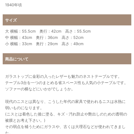
1940年頃
サイズ
大 横幅：55.5cm 奥行：42cm 高さ：55.5cm
中 横幅：43cm 奥行：36cm 高さ：52cm
小 横幅：33cm 奥行：29cm 高さ：49cm
商品について
ガラストップに金彩の入ったレザーも魅力のネストテーブルです。
テーブル3台を一つのまとめる省スペース性も人気の小テーブルです。
ソファーの横などにいかがでしょうか。
現代のニスとは異なり、こうした年代の家具で使われるニスは水熱に
弱いものになります。
(ニスとは着色した後に塗る、キズ・汚れ防止や艶出しのための透明の
被膜とお考え下さい。)
その弱点を補うためにガラスや、古くは大理石などが使われてきまし
た。