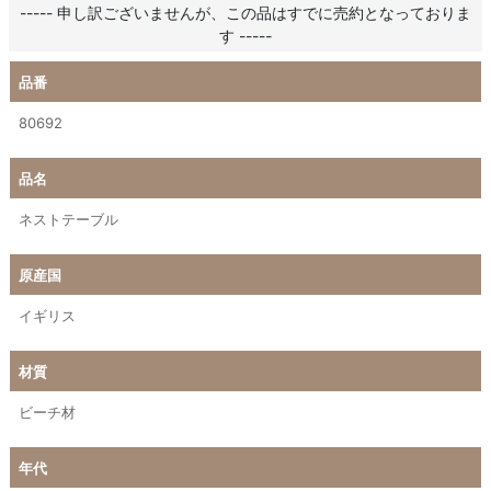
----- 申し訳ございませんが、この品はすでに売約となっておりま
す -----
品番
80692
品名
ネストテーブル
原産国
イギリス
材質
ビーチ材
年代