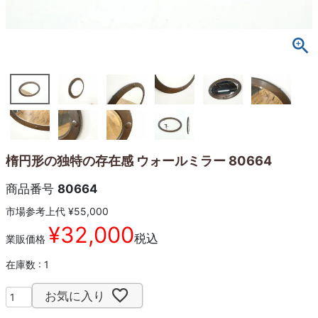
楕円形の独特の存在感 ウォールミラー 80664
商品番号
80664
市場参考上代
¥
55,000
¥
32,000
税込
業販価格
在庫数
1
お気に入り