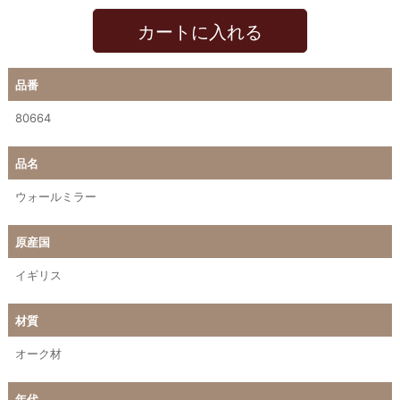
カートに入れる
品番
80664
品名
ウォールミラー
原産国
イギリス
材質
オーク材
年代