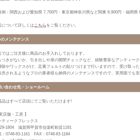
例：関西および愛知県 7,700円・東京都神奈川県など関東 8,900円・福岡県 9
送について詳しくは
こちら
をご覧ください。
心のメンテナンス
店ではご注文後に商品のお手入れしております。
らつきがないか、引き出しや扉の開閉チェックなど、経験豊富なアンティーク
掃除やワックスがけ、足裏フェルトの貼りつけまで行いますので、受け取った
販売されるようなプロの業者様も納得のメンテナンスですので、実用面でも安
問い合わせ先・ショールーム
載品はすべて店頭にてご覧いただけます!
 実店舗・工房 】
ンティークフレックス
29-1804 滋賀県甲賀市信楽町勅旨1181
：0748-83-1161 FAX：0748-83-1184