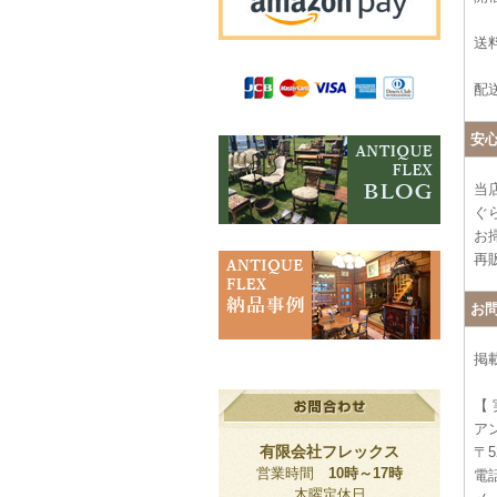
送料
配
安
当
ぐ
お
再
お
掲
【
ア
有限会社フレックス
〒5
営業時間
10時～17時
電話
木曜定休日