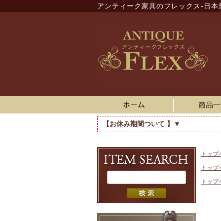
アンティーク家具のフレックス-日本
【お休み期間ついて 】▼
トップ
トップ
トップ