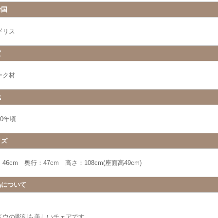
産国
ギリス
質
ーク材
代
00年頃
イズ
46cm 奥行：47cm 高さ：108cm(座面高49cm)
品について
ドウの彫刻も美しいチェアです。