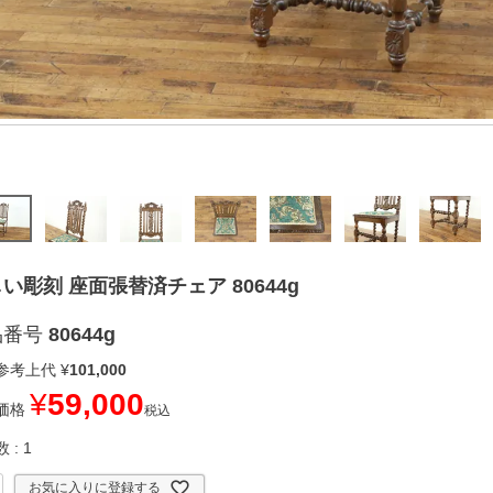
い彫刻 座面張替済チェア 80644g
品番号
80644g
参考上代
¥
101,000
¥
59,000
価格
税込
数
1
お気に入りに登録する