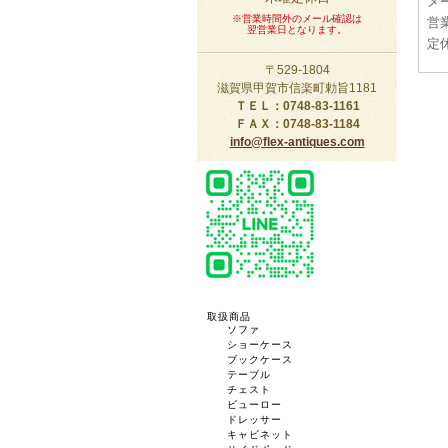
メー
※営業時間外のメール確認は
営業
翌営業日となります。
定
〒529-1804
滋賀県甲賀市信楽町勅旨1181
ＴＥＬ：0748-83-1161
ＦＡＸ：0748-83-1184
info@flex-antiques.com
取扱商品
ソファ
ショーケース
ブックケース
テーブル
チェスト
ビューロー
ドレッサー
キャビネット