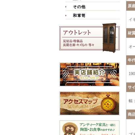
原
その他
和箪笥
イ
材
オ
年
19
サ
幅：
商
ブ