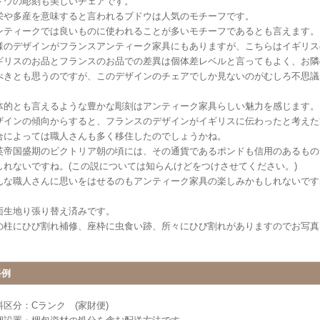
ドウの彫刻も美しいチェアです。
栄や多産を意味すると言われるブドウは人気のモチーフです。
ンティークでは良いものに使われることが多いモチーフであるとも言えます。
様のデザインがフランスアンティーク家具にもありますが、こちらはイギリス
ギリスのお品とフランスのお品での差異は個体差レベルと言ってもよく、お隣
べきとも思うのですが、このデザインのチェアでしか見ないのがむしろ不思議
体的とも言えるような豊かな彫刻はアンティーク家具らしい魅力を感じます。
ザインの傾向からすると、フランスのデザインがイギリスに伝わったと考えた
合によっては職人さんも多く移住したのでしょうかね。
英帝国盛期のビクトリア朝の頃には、その通貨であるポンドも信用のあるもの
しれないですね。(この説については知らんけどをつけさせてください。)
んな職人さんに思いをはせるのもアンティーク家具の楽しみかもしれないです
面生地り張り替え済みです。
の柱にひび割れ補修、座枠に虫食い跡、所々にひび割れがありますのでお写真
料例
料区分：Cランク (家財便)