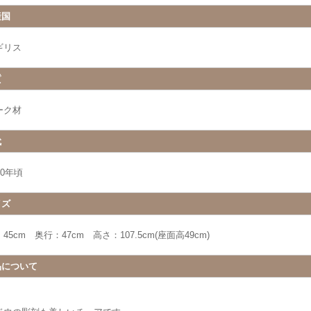
産国
ギリス
質
ーク材
代
00年頃
イズ
45cm 奥行：47cm 高さ：107.5cm(座面高49cm)
品について