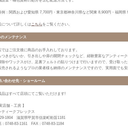
梱設置・梱包資材の処分を含む配送方法です。
例：関西および愛知県 7,700円・東京都神奈川県など関東 8,900円・福岡県 9
送について詳しくは
こちら
をご覧ください。
心のメンテナンス
店ではご注文後に商品のお手入れしております。
らつきがないか、引き出しや扉の開閉チェックなど、経験豊富なアンティーク
掃除やワックスがけ、足裏フェルトの貼りつけまで行いますので、受け取った
販売されるようなプロの業者様も納得のメンテナンスですので、実用面でも安
問い合わせ先・ショールーム
載品はすべて店頭にてご覧いただけます!
 実店舗・工房 】
ンティークフレックス
29-1804 滋賀県甲賀市信楽町勅旨1181
：0748-83-1161 FAX：0748-83-1184