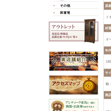
その他
原
和箪笥
イ
材
オ
年
19
サ
幅：
商