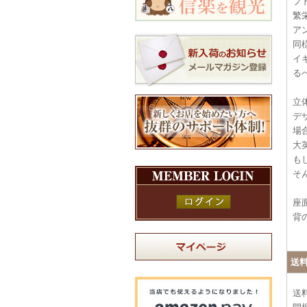
ブ
繁
ア
同
イ
る
立
デ
場
大
も
そ
座
背
送
送