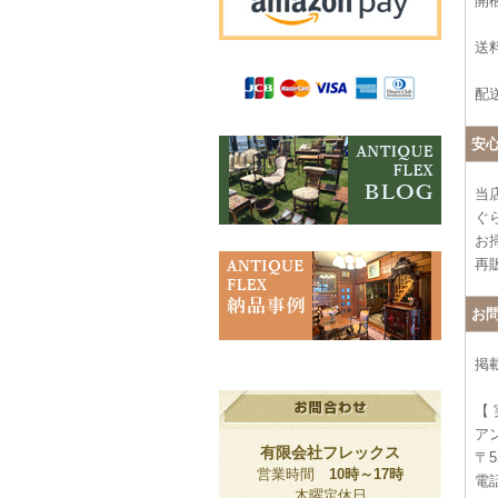
開
送料
配
安
当
ぐ
お
再
お
掲
【
ア
有限会社フレックス
〒5
営業時間
10時～17時
電話
木曜定休日