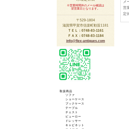
メー
※営業時間外のメール確認は
営業
翌営業日となります。
定
〒529-1804
滋賀県甲賀市信楽町勅旨1181
ＴＥＬ：0748-83-1161
ＦＡＸ：0748-83-1184
info@flex-antiques.com
取扱商品
ソファ
ショーケース
ブックケース
テーブル
チェスト
ビューロー
ドレッサー
キャビネット