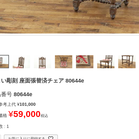
い彫刻 座面張替済チェア 80644e
品番号
80644e
参考上代
¥
101,000
¥
59,000
価格
税込
数
1
お気に入りに登録する