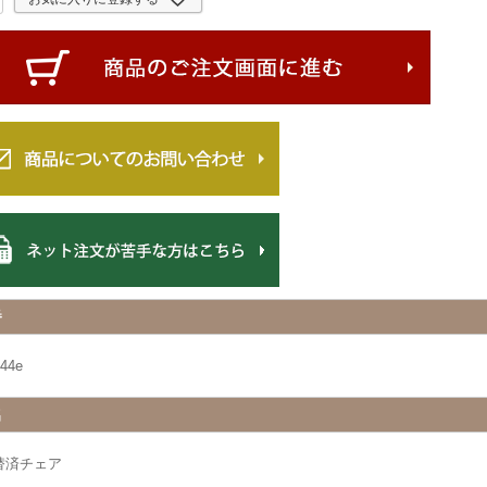
番
44e
名
替済チェア