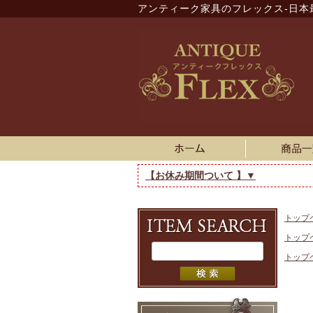
アンティーク家具のフレックス-日本
【お休み期間ついて 】▼
トップ
トップ
トップ