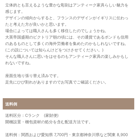
立体的とも言えるような豊かな彫刻はアンティーク家具らしい魅力を
感じます。
デザインの傾向からすると、フランスのデザインがイギリスに伝わっ
たと考えた方が良いかと思います。
場合によっては職人さんも多く移住したのでしょうかね。
大英帝国盛期のビクトリア朝の頃には、その通貨であるポンドも信用
のあるものとして多くの海外労働者を集めたのかもしれないですね。
(この説については知らんけどをつけさせてください。)
そんな職人さんに思いをはせるのもアンティーク家具の楽しみかもし
れないですね。
座面生地り張り替え済みです。
足先にひび割れがありますのでお写真でご確認ください。
送料例
送料区分：Cランク (家財便)
開梱設置・梱包資材の処分を含む配送方法です。
送料例：関西および愛知県 7,700円・東京都神奈川県など関東 8,900