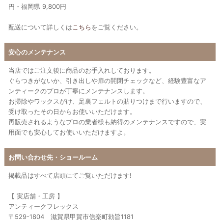
円・福岡県 9,800円
配送について詳しくは
こちら
をご覧ください。
安心のメンテナンス
当店ではご注文後に商品のお手入れしております。
ぐらつきがないか、引き出しや扉の開閉チェックなど、経験豊富なア
ンティークのプロが丁寧にメンテナンスします。
お掃除やワックスがけ、足裏フェルトの貼りつけまで行いますので、
受け取ったその日からお使いいただけます。
再販売されるようなプロの業者様も納得のメンテナンスですので、実
用面でも安心してお使いいただけますよ。
お問い合わせ先・ショールーム
掲載品はすべて店頭にてご覧いただけます!
【 実店舗・工房 】
アンティークフレックス
〒529-1804 滋賀県甲賀市信楽町勅旨1181