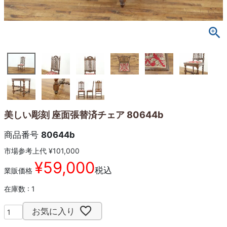
美しい彫刻 座面張替済チェア 80644b
商品番号
80644b
市場参考上代
¥
101,000
¥
59,000
税込
業販価格
在庫数
1
お気に入り