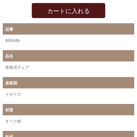
カートに入れる
品番
80644b
品名
張替済チェア
原産国
イギリス
材質
オーク材
年代