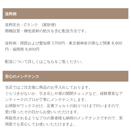
送料例
送料区分：Cランク (家財便)
開梱設置・梱包資材の処分を含む配送方法です。
送料例：関西および愛知県 7,700円・東京都神奈川県など関東 8,900
円・福岡県 9,800円
配送について詳しくは
こちら
をご覧ください。
安心のメンテナンス
当店ではご注文後に商品のお手入れしております。
ぐらつきがないか、引き出しや扉の開閉チェックなど、経験豊富なア
ンティークのプロが丁寧にメンテナンスします。
お掃除やワックスがけ、足裏フェルトの貼りつけまで行いますので、
受け取ったその日からお使いいただけます。
再販売されるようなプロの業者様も納得のメンテナンスですので、実
用面でも安心してお使いいただけますよ。