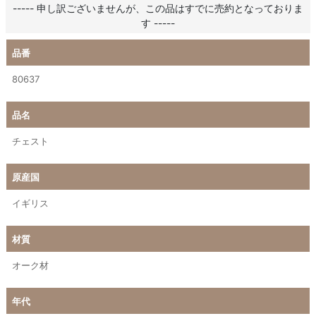
----- 申し訳ございませんが、この品はすでに売約となっておりま
す -----
品番
80637
品名
チェスト
原産国
イギリス
材質
オーク材
年代