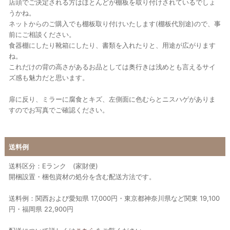
店頭でご決定される方はほとんどが棚板を取り付けされているでしょ
うかね。
ネットからのご購入でも棚板取り付けいたします(棚板代別途)ので、事
前にご相談ください。
食器棚にしたり靴箱にしたり、書類を入れたりと、用途が広がります
ね。
これだけの背の高さがあるお品としては奥行きは浅めとも言えるサイ
ズ感も魅力だと思います。
扉に反り、ミラーに腐食とキズ、左側面に色むらとニスハゲがありま
すのでお写真でご確認ください。
送料例
送料区分：Eランク (家財便)
開梱設置・梱包資材の処分を含む配送方法です。
送料例：関西および愛知県 17,000円・東京都神奈川県など関東 19,100
円・福岡県 22,900円