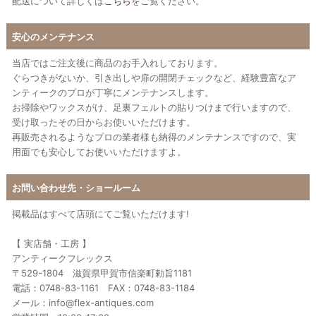
配送について詳しくは
こちら
をご覧ください。
安心のメンテナンス
当店ではご注文後に商品のお手入れしております。
ぐらつきがないか、引き出しや扉の開閉チェックなど、経験豊富なア
ンティークのプロが丁寧にメンテナンスします。
お掃除やワックスがけ、足裏フェルトの貼りつけまで行いますので、
受け取ったその日からお使いいただけます。
再販売されるようなプロの業者様も納得のメンテナンスですので、実
用面でも安心してお使いいただけますよ。
お問い合わせ先・ショールーム
掲載品はすべて店頭にてご覧いただけます!
【 実店舗・工房 】
アンティークフレックス
〒529-1804 滋賀県甲賀市信楽町勅旨1181
電話：0748-83-1161 FAX：0748-83-1184
メール：info@flex-antiques.com