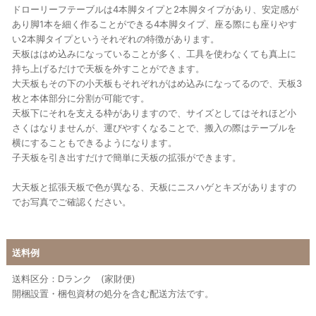
ドローリーフテーブルは4本脚タイプと2本脚タイプがあり、安定感が
あり脚1本を細く作ることができる4本脚タイプ、座る際にも座りやす
い2本脚タイプというそれぞれの特徴があります。
天板ははめ込みになっていることが多く、工具を使わなくても真上に
持ち上げるだけで天板を外すことができます。
大天板もその下の小天板もそれぞれがはめ込みになってるので、天板3
枚と本体部分に分割が可能です。
天板下にそれを支える枠がありますので、サイズとしてはそれほど小
さくはなりませんが、運びやすくなることで、搬入の際はテーブルを
横にすることもできるようになります。
子天板を引き出すだけで簡単に天板の拡張ができます。
大天板と拡張天板で色が異なる、天板にニスハゲとキズがありますの
でお写真でご確認ください。
送料例
送料区分：Dランク (家財便)
開梱設置・梱包資材の処分を含む配送方法です。