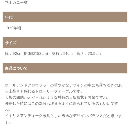
マホガニー材
年代
1920年頃
サイズ
幅：92cm(拡張時153cm) 奥行：91cm 高さ：73.5cm
商品について
ボールアンドクロウフットの華やかなデザインの中にも落ち着きのあ
る上品さも感じるドローリーフテーブルです。
天板の四隅がえぐられたような独特の天板形状も素敵ですね。
伸長した時にはこの部分も埋まるように造られているのもいいです
ね。
イギリスアンティーク家具らしい秀逸なデザインバランスだと思いま
す。