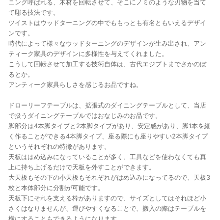
ニング呼ばれる、木材を回転させて、そこにノミのような刃物を当て
て彫る技法です。
ツイストはウッドターニングの中でももっとも有名ともいえるデザイ
ンです。
時代によって様々なウッドターニングのデザインが生み出され、アン
ティーク家具のデザインに多様性を与えてくれました。
こうして回転させて加工する技術自体は、古代エジプトまでさかのぼ
るとか。
アンティーク家具らしさを感じるお品ですね。
ドローリーフテーブルは、拡張式のダイニングテーブルとして、当店
で扱うダイニングテーブルではおなじみのお品です。
脚部分は4本脚タイプと2本脚タイプがあり、安定感があり、脚1本を細
く作ることができる4本脚タイプ、座る際にも座りやすい2本脚タイプ
というそれぞれの特徴があります。
天板ははめ込みになっていることが多く、工具などを使わなくても真
上に持ち上げるだけで天板を外すことができます。
大天板もその下の小天板もそれぞれがはめ込みになってるので、天板3
枚と本体部分に分割が可能です。
天板下にそれを支える枠がありますので、サイズとしてはそれほど小
さくはなりませんが、運びやすくなることで、搬入の際はテーブルを
横にすることもできるようになります。