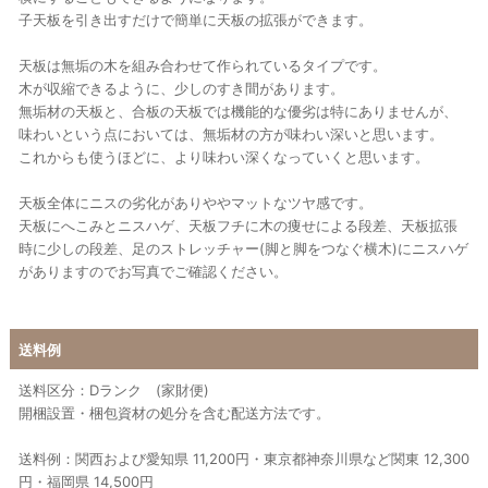
子天板を引き出すだけで簡単に天板の拡張ができます。
天板は無垢の木を組み合わせて作られているタイプです。
木が収縮できるように、少しのすき間があります。
無垢材の天板と、合板の天板では機能的な優劣は特にありませんが、
味わいという点においては、無垢材の方が味わい深いと思います。
これからも使うほどに、より味わい深くなっていくと思います。
天板全体にニスの劣化がありややマットなツヤ感です。
天板にへこみとニスハゲ、天板フチに木の痩せによる段差、天板拡張
時に少しの段差、足のストレッチャー(脚と脚をつなぐ横木)にニスハゲ
がありますのでお写真でご確認ください。
送料例
送料区分：Dランク (家財便)
開梱設置・梱包資材の処分を含む配送方法です。
送料例：関西および愛知県 11,200円・東京都神奈川県など関東 12,300
円・福岡県 14,500円