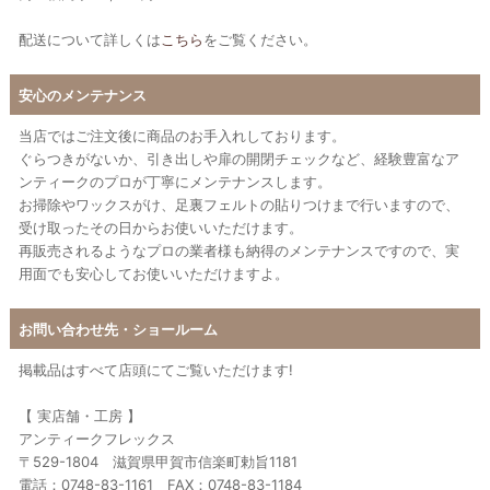
配送について詳しくは
こちら
をご覧ください。
安心のメンテナンス
当店ではご注文後に商品のお手入れしております。
ぐらつきがないか、引き出しや扉の開閉チェックなど、経験豊富なア
ンティークのプロが丁寧にメンテナンスします。
お掃除やワックスがけ、足裏フェルトの貼りつけまで行いますので、
受け取ったその日からお使いいただけます。
再販売されるようなプロの業者様も納得のメンテナンスですので、実
用面でも安心してお使いいただけますよ。
お問い合わせ先・ショールーム
掲載品はすべて店頭にてご覧いただけます!
【 実店舗・工房 】
アンティークフレックス
〒529-1804 滋賀県甲賀市信楽町勅旨1181
電話：0748-83-1161 FAX：0748-83-1184