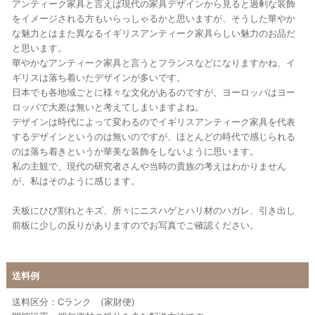
アンティーク家具と言えば現代の家具デザインから見ると過剰な装飾
をイメージされる方もいらっしゃるかと思いますが、そうした華やか
な魅力とはまた異なるイギリスアンティーク家具らしい魅力のお品だ
と思います。
華やかなアンティーク家具と言うとフランスなどになりますかね、イ
ギリスは落ち着いたデザインが多いです。
日本でも各地域ごとに様々な文化があるのですが、ヨーロッパはヨー
ロッパで大差は無いと考えてしまいますよね。
デザインは時代によって変わるのでイギリスアンティーク家具を代表
するデザインというのは無いのですが、ほとんどの時代で感じられる
のは落ち着きというか華美な装飾をしないように思います。
私の主観で、現代の研究者さんや当時の貴族の考えはわかりません
が、私はそのように感じます。
天板にひび割れとキズ、所々にニスハゲとハリ材のハガレ、引き出し
前板に少しの反りがありますのでお写真でご確認ください。
送料例
送料区分：Cランク (家財便)