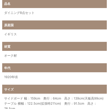
品名
ダイニング8点セット
原産国
イギリス
材質
オーク材
年代
1920年頃
サイズ
サイドボード 幅：159cm 奥行：64cm 高さ：139cm(天板高99cm)
テーブル 横幅：122.5cm(拡張時211cm) 奥行：91.5cm 高さ：
78.5cm