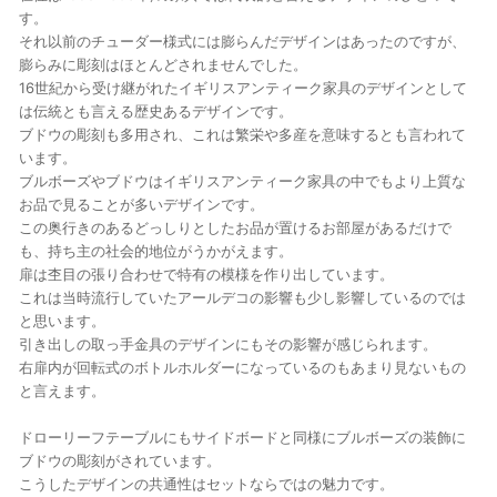
す。
それ以前のチューダー様式には膨らんだデザインはあったのですが、
膨らみに彫刻はほとんどされませんでした。
16世紀から受け継がれたイギリスアンティーク家具のデザインとして
は伝統とも言える歴史あるデザインです。
ブドウの彫刻も多用され、これは繁栄や多産を意味するとも言われて
います。
ブルボーズやブドウはイギリスアンティーク家具の中でもより上質な
お品で見ることが多いデザインです。
この奥行きのあるどっしりとしたお品が置けるお部屋があるだけで
も、持ち主の社会的地位がうかがえます。
扉は杢目の張り合わせで特有の模様を作り出しています。
これは当時流行していたアールデコの影響も少し影響しているのでは
と思います。
引き出しの取っ手金具のデザインにもその影響が感じられます。
右扉内が回転式のボトルホルダーになっているのもあまり見ないもの
と言えます。
ドローリーフテーブルにもサイドボードと同様にブルボーズの装飾に
ブドウの彫刻がされています。
こうしたデザインの共通性はセットならではの魅力です。