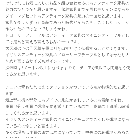
それぞれにお気に入りのお品を組み合わせるのもアンティーク家具の
魅力のひとつかと思いますが、収納家具までが同じデザインになった
ダイニングセットもアンティーク家具の魅力の一面だと思います。
家具が今よりずっと高級であった時代だからこそ、こうしたセットが
作られたのではないでしょうかね。
ドローリーフテーブルはアンティーク家具のダイニングテーブルとし
ては定番と言える言えるお品の一つです。
大天板の下の子天板を横に引き出すだけで拡張することができます。
イギリスアンティーク家具のドローリーフテーブルとしてはかなり大
きめと言えるサイズもポイントです。
拡張時は2メートル以上になりますので、チェアが6脚でも問題なく使
えるかと思います。
チェアは背もたれにまでクッションがついている点が特徴的だと思い
ます。
最上部の横木部分にもブドウの彫刻がされているのも素敵ですね。
座面部分は側面に張地が巻き返されているので、膝裏の圧迫感も軽減
してくれるかと思います。
イギリスアンティーク家具のダイニングチェアでこうした張地になっ
ているのは珍しいと言えます。
多くの場合は座面の四方は木になっていて、中央にのみ張地があるこ