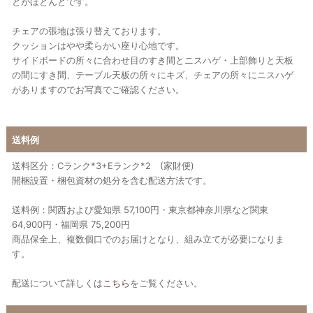
とがほとんどです。
チェアの張地は張り替えております。
クッションはやや柔らかい座り心地です。
サイドボードの所々に合わせ目のすき間とニスハゲ・上部飾りと天板
の間にすき間、テーブル天板の所々にキズ、チェアの所々にニスハゲ
がありますのでお写真でご確認ください。
送料例
送料区分：Cランク*3+Eランク*2 (家財便)
開梱設置・梱包資材の処分を含む配送方法です。
送料例：関西および愛知県 57,100円・東京都神奈川県など関東
64,900円・福岡県 75,200円
商品保全上、複数個口でのお届けとなり、組み立てが必要になりま
す。
配送について詳しくは
こちら
をご覧ください。