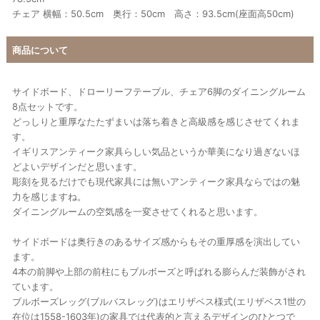
チェア 横幅：50.5cm 奥行：50cm 高さ：93.5cm(座面高50cm)
商品について
サイドボード、ドローリーフテーブル、チェア6脚のダイニングルーム
8点セットです。
どっしりと重厚なたたずまいは落ち着きと高級感を感じさせてくれま
す。
イギリスアンティーク家具らしい気品というか華美になり過ぎないほ
どよいデザインだと思います。
彫刻を見るだけでも現代家具には無いアンティーク家具ならではの魅
力を感じますね。
ダイニングルームの空気感を一変させてくれると思います。
サイドボードは奥行きのあるサイズ感からもその重厚感を演出してい
ます。
4本の前脚や上部の前柱にもブルボーズと呼ばれる膨らんだ装飾がされ
ています。
ブルボーズレッグ(ブルバスレッグ)はエリザベス様式(エリザベス1世の
在位は1558-1603年)の家具では代表的と言えるデザインのひとつで