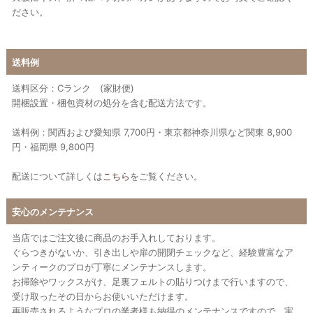
ださい。
送料例
送料区分：Cランク (家財便)
開梱設置・梱包資材の処分を含む配送方法です。
送料例：関西および愛知県 7,700円・東京都神奈川県など関東 8,900
円・福岡県 9,800円
配送について詳しくは
こちら
をご覧ください。
安心のメンテナンス
当店ではご注文後に商品のお手入れしております。
ぐらつきがないか、引き出しや扉の開閉チェックなど、経験豊富なア
ンティークのプロが丁寧にメンテナンスします。
お掃除やワックスがけ、足裏フェルトの貼りつけまで行いますので、
受け取ったその日からお使いいただけます。
再販売されるようなプロの業者様も納得のメンテナンスですので、実