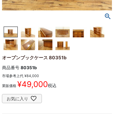
オープンブックケース 80351b
商品番号
80351b
市場参考上代
¥
84,000
¥
49,000
税込
業販価格
お気に入り